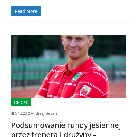
Read More
SENIORZY
6.12.23
Andrzej Giczela
Podsumowanie rundy jesiennej
przez trenera I drużyny –