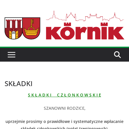
SKŁADKI
S K Ł A D K I C Z Ł O N K O W S K I E
SZANOWNI RODZICE,
uprzejmie prosimy o prawidłowe i systematyczne wpłacanie
składek członkowskich (opłat treningowych).