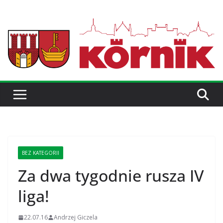
BEZ KATEGORII
Za dwa tygodnie rusza IV
liga!
22.07.16
Andrzej Giczela