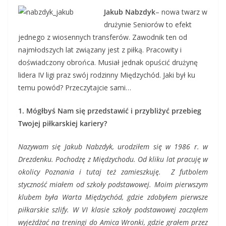
Jakub Nabzdyk
– nowa twarz w
drużynie Seniorów to efekt
jednego z wiosennych transferów. Zawodnik ten od
najmłodszych lat związany jest z piłką. Pracowity i
doświadczony obrońca. Musiał jednak opuścić drużynę
lidera IV ligi praz swój rodzinny Międzychód. Jaki był ku
temu powód? Przeczytajcie sami…
1. Mógłbyś Nam się przedstawić i przybliżyć przebieg
Twojej piłkarskiej kariery?
Nazywam się Jakub Nabzdyk, urodziłem się w 1986 r. w
Drezdenku. Pochodzę z Międzychodu. Od kliku lat pracuję w
okolicy Poznania i tutaj też zamieszkuję.
Z futbolem
styczność miałem od szkoły podstawowej. Moim pierwszym
klubem była Warta Międzychód, gdzie zdobyłem pierwsze
piłkarskie szlify.
W VI klasie szkoły podstawowej zacząłem
wyjeżdżać na treningi do Amica Wronki, gdzie grałem przez