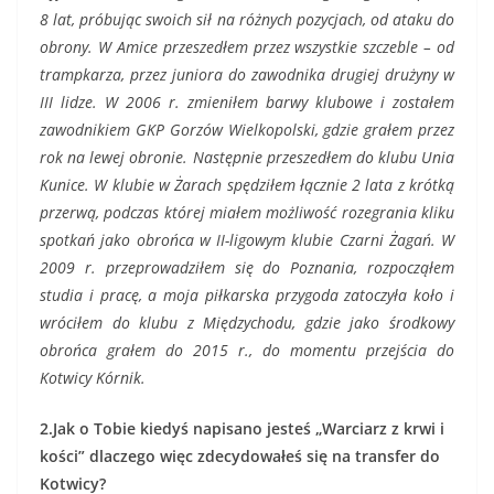
8 lat, próbując swoich sił na różnych pozycjach, od ataku do
obrony. W Amice przeszedłem przez wszystkie szczeble – od
trampkarza, przez juniora do zawodnika drugiej drużyny w
III lidze.
W 2006 r. zmieniłem barwy klubowe i zostałem
zawodnikiem GKP Gorzów Wielkopolski, gdzie grałem przez
rok na lewej obronie. Następnie przeszedłem do klubu Unia
Kunice. W klubie w Żarach spędziłem łącznie 2 lata z krótką
przerwą, podczas której miałem możliwość rozegrania kliku
spotkań jako obrońca w II-ligowym klubie Czarni Żagań.
W
2009 r. przeprowadziłem się do Poznania, rozpocząłem
studia i pracę, a moja piłkarska przygoda zatoczyła koło i
wróciłem do klubu z Międzychodu, gdzie jako środkowy
obrońca grałem do 2015 r., do momentu przejścia do
Kotwicy Kórnik.
2.Jak o Tobie kiedyś napisano jesteś „Warciarz z krwi i
kości” dlaczego więc zdecydowałeś się na transfer do
Kotwicy?