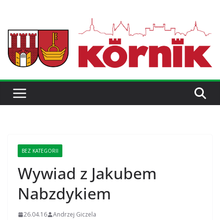
BEZ KATEGORII
Wywiad z Jakubem
Nabzdykiem
26.04.16
Andrzej Giczela