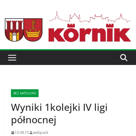
BEZ KATEGORII
Wyniki 1kolejki IV ligi
północnej
10.08.15
webpack