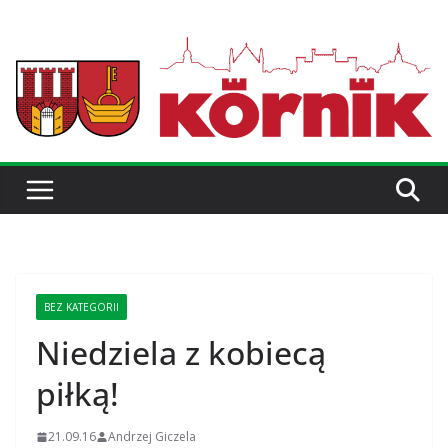
BEZ KATEGORII
Niedziela z kobiecą
piłką!
21.09.16
Andrzej Giczela