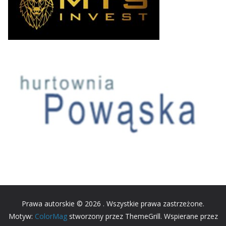
Prawa autorskie © 2026
. Wszystkie prawa zastrzeżone.
Motyw:
ColorMag
stworzony przez ThemeGrill. Wspierane przez