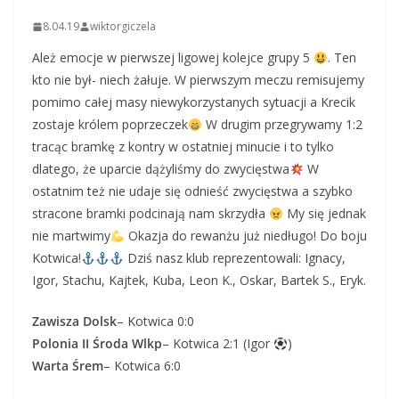
8.04.19
wiktorgiczela
Ależ emocje w pierwszej ligowej kolejce grupy 5
. Ten
kto nie był- niech żałuje. W pierwszym meczu remisujemy
pomimo całej masy niewykorzystanych sytuacji a Krecik
zostaje królem poprzeczek
W drugim przegrywamy 1:2
tracąc bramkę z kontry w ostatniej minucie i to tylko
dlatego, że uparcie dążyliśmy do zwycięstwa
W
ostatnim też nie udaje się odnieść zwycięstwa a szybko
stracone bramki podcinają nam skrzydła
My się jednak
nie martwimy
Okazja do rewanżu już niedługo! Do boju
Kotwica!
Dziś nasz klub reprezentowali: Ignacy,
Igor, Stachu, Kajtek, Kuba, Leon K., Oskar, Bartek S., Eryk.
Zawisza Dolsk
– Kotwica 0:0
Polonia II Środa Wlkp
– Kotwica 2:1 (Igor
)
Warta Śrem
– Kotwica 6:0