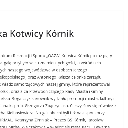
ska Kotwicy Kórnik
ntrum Rekreacji i Sportu „OAZA” Kotwica Kórnik po raz piąty
aszą galę przybyło wielu znamienitych gości, a wśród nich
dowych naszego województwa w osobach Jerzego
lkopolskiego) oraz Antoniego Kalisza członka zarządu
eż władz samorządowych naszej gminy, które reprezentował
olski, oraz z-ca Przewodniczącego Rady Miasta i Gminy
ka-Bogajczyk kierownik wydziału promocji miasta, kultury i
lana ks.prob. Grzegorza Zbączyniaka. Cieszyliśmy się również z
 Kiełbasiewicza. Na gali obecni byli też nasi sponsorzy i
y IRMAL, Katarzyna Zimniak – Prezes BS Kórnik, Jarosław
a i Michał Walczakowie – właściciele restauracji „Tawerna