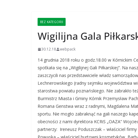
BEZ KATEGORII
Wigilijna Gala Piłkar
30.12.18
webpack
14 grudnia 2018 roku o godz.18.00 w Kórnickim Ce
spotkała się na „Wigilijnej Gali Piłkarskiej”. Na n
zaszczycili nas przedstawiciele władz samorzą
Lechnerowskiego (radny sejmiku województwa wie
starostwa powiatu poznańskiego. Nie zabrakło t
Burmistrz Miasta i Gminy Kórnik Przemysław Pach
Romana Genstwa wraz z radnymi, Magdalena Matels
sportu. Nie mogło zabraknąć na gali naszego kape
obecności z nami dyrektora KCRiS „OAZA” Wojciecha
partnerzy: Ireneusz Poduszczak – właściciel firm
Powąska – właściciel hurtowni kosmetyków, Barbar