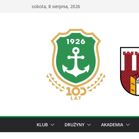
Przejdź
sobota, 8 sierpnia, 2026
do
treści
KLUB
DRUŻYNY
AKADEMIA