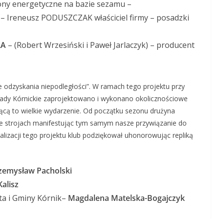
ony energetyczne na bazie sezamu –
– Ireneusz PODUSZCZAK właściciel firmy – posadzki
RA
– (Robert Wrzesiński i Paweł Jarlaczyk) – producent
e odzyskania niepodległości”. W ramach tego projektu przy
kłady Kórnickie zaprojektowano i wykonano okolicznościowe
cą to wielkie wydarzenie. Od początku sezonu drużyna
ie strojach manifestując tym samym nasze przywiązanie do
lizacji tego projektu klub podziękował uhonorowując repliką
zemysław Pacholski
alisz
sta i Gminy Kórnik–
Magdalena Matelska-Bogajczyk