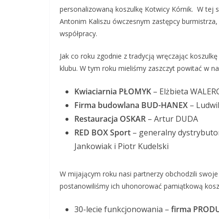
personalizowaną koszulkę Kotwicy Kórnik. W tej 
Antonim Kaliszu ówczesnym zastępcy burmistrza, 
współpracy.
Jak co roku zgodnie z tradycją wręczając koszulk
klubu. W tym roku mieliśmy zaszczyt powitać w n
Kwiaciarnia PŁOMYK
– Elżbieta WALER
Firma budowlana BUD-HANEX
– Ludw
Restauracja OSKAR
– Artur DUDA
RED BOX Sport
– generalny dystrybuto
Jankowiak i Piotr Kudelski
W mijającym roku nasi partnerzy obchodzili swoje 
postanowiliśmy ich uhonorować pamiątkową koszul
30-lecie funkcjonowania –
firma PROD