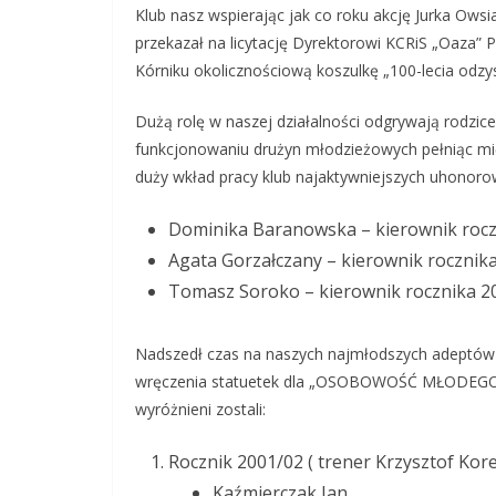
Klub nasz wspierając jak co roku akcję Jurka Owsi
przekazał na licytację Dyrektorowi KCRiS „Oaza”
Kórniku okolicznościową koszulkę „100-lecia odzys
Dużą rolę w naszej działalności odgrywają rodzi
funkcjonowaniu drużyn młodzieżowych pełniąc mię
duży wkład pracy klub najaktywniejszych uhonorowa
Dominika Baranowska – kierownik rocz
Agata Gorzałczany – kierownik rocznik
Tomasz Soroko – kierownik rocznika 2
Nadszedł czas na naszych najmłodszych adeptów p
wręczenia statuetek dla „OSOBOWOŚĆ MŁODEGO 
wyróżnieni zostali:
Rocznik 2001/02 ( trener Krzysztof Kor
Kaźmierczak Jan