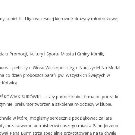
ny kobiet II i I liga wcześniej kierownik drużyny młodzieżowej
ału Promocji, Kultury i Sportu Miasta i Gminy Kórnik,
aureat plebiscytu Głosu Wielkopolskiego. Nauczyciel Na Medal
a co dzień proboszcz parafii pw. Wszystkich Świętych w
 Kotwicą.
EŚKOWIAK SURÓWKI – stały partner klubu, firma od początku
gminie, prekursor tworzenia szkolenia młodzieży w klubie.
 chwila w której mogliśmy serdecznie podziękować za lata
 dotychczasowemu burmistrzowi naszego miasta Panu Jerzemu
ał Pana Burmistrza specjalnie przygotowaną na tą chwilę