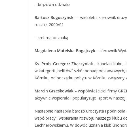
– brązowa odznaka
Bartosz Boguszyński
– wieloletni kierownik druży
rocznik 2000/01
–
srebrną odznaką
Magdalena Matelska-Bogajczyk
– kierownik Wydzi
Ks. Prob. Grzegorz Zbączyniak
– kapelan klubu, l
w kategorii „belfrów” szkół ponadpodstawowych, n
Kórniku, od początku pobytu w Kórniku związany z
Marcin Grześkowiak
– współwłaściciel firmy GRZ
aktywnie wspierała i popularyzuje sport w naszej 
Następnie nastąpiła bardzo uroczysta i podniosła
współpracy i wspierania rozwoju naszego klubu
Lechnerowskiemu. W dowód uznania klub uhonorow