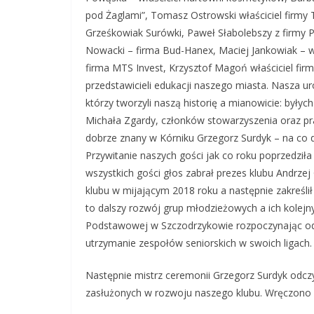
pod Żaglami”, Tomasz Ostrowski właściciel firmy 
Grześkowiak Surówki, Paweł Słabolebszy z firmy P
Nowacki – firma Bud-Hanex, Maciej Jankowiak – wł
firma MTS Invest, Krzysztof Magoń właściciel fi
przedstawicieli edukacji naszego miasta. Nasza u
którzy tworzyli naszą historię a mianowicie: był
Michała Zgardy, członków stowarzyszenia oraz pr
dobrze znany w Kórniku Grzegorz Surdyk – na co
Przywitanie naszych gości jak co roku poprzedziła
wszystkich gości głos zabrał prezes klubu Andrze
klubu w mijającym 2018 roku a następnie zakreślił
to dalszy rozwój grup młodzieżowych a ich kolejn
Podstawowej w Szczodrzykowie rozpoczynając od
utrzymanie zespołów seniorskich w swoich ligach.
Następnie mistrz ceremonii Grzegorz Surdyk odcz
zasłużonych w rozwoju naszego klubu. Wręczono 