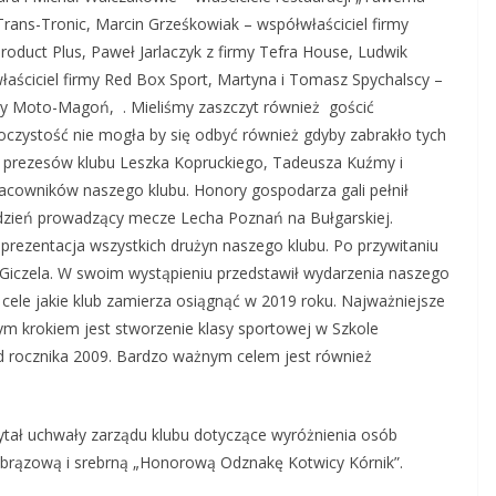
Trans-Tronic, Marcin Grześkowiak – współwłaściciel firmy
roduct Plus, Paweł Jarlaczyk z firmy Tefra House, Ludwik
aściciel firmy Red Box Sport, Martyna i Tomasz Spychalscy –
rmy Moto-Magoń, . Mieliśmy zaszczyt również gościć
roczystość nie mogła by się odbyć również gdyby zabrakło tych
ych prezesów klubu Leszka Kopruckiego, Tadeusza Kuźmy i
acowników naszego klubu. Honory gospodarza gali pełnił
 dzień prowadzący mecze Lecha Poznań na Bułgarskiej.
 prezentacja wszystkich drużyn naszego klubu. Po przywitaniu
j Giczela. W swoim wystąpieniu przedstawił wydarzenia naszego
 cele jakie klub zamierza osiągnąć w 2019 roku. Najważniejsze
ym krokiem jest stworzenie klasy sportowej w Szkole
 rocznika 2009. Bardzo ważnym celem jest również
ytał uchwały zarządu klubu dotyczące wyróżnienia osób
brązową i srebrną „Honorową Odznakę Kotwicy Kórnik”.