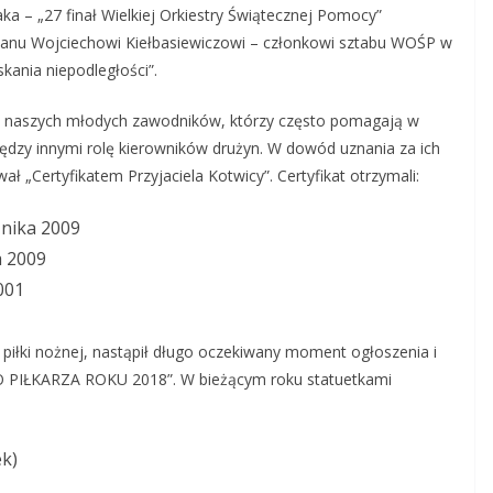
aka – „27 finał Wielkiej Orkiestry Świątecznej Pomocy”
 Panu Wojciechowi Kiełbasiewiczowi – członkowi sztabu WOŚP w
kania niepodległości”.
ce naszych młodych zawodników, którzy często pomagają w
dzy innymi rolę kierowników drużyn. W dowód uznania za ich
ł „Certyfikatem Przyjaciela Kotwicy”. Certyfikat otrzymali:
nika 2009
a 2009
001
iłki nożnej, nastąpił długo oczekiwany moment ogłoszenia i
PIŁKARZA ROKU 2018”. W bieżącym roku statuetkami
ek)