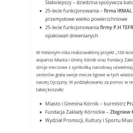
Słabolepszy – dziedzina spożywcza bat
25-lecie funkcjonowania –
firma IRMAL
przemysłowe wielko powierzchniowe
25-lecie funkcjonowania
firmy P.H TEF
opakowań drewnianych
W minionym roku realizowaliśmy projekt „100 leci
wsparciu Miasta i Gminy Kórnik oraz Fundacji Za
stroje meczowe z symboliką narodową uświetniają
seniorów grała swoje mecze ligowe w tych właśn
naszej Ojczyzny. W podziękowaniu za pomoc w rea
takiej koszulki:
Miasto i Gmmina Kórnik – burmistrz
Pr
Fundacja Zakłady Kórnickie –
Zbigniew K
Wydział Promocji, Kultury i Sportu Mia