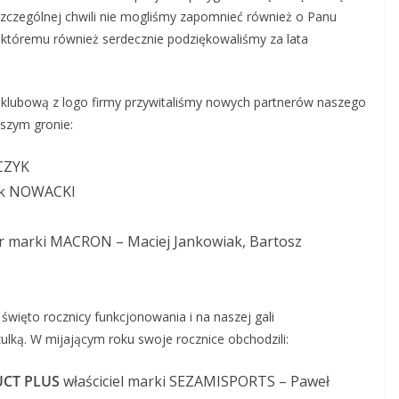
szczególnej chwili nie mogliśmy zapomnieć również o Panu
któremu również serdecznie podziękowaliśmy za lata
ę klubową z logo firmy przywitaliśmy nowych partnerów naszego
aszym gronie:
CZYK
ik NOWACKI
r marki MACRON – Maciej Jankowiak, Bartosz
święto rocznicy funkcjonowania i na naszej gali
ką. W mijającym roku swoje rocznice obchodzili:
UCT PLUS
właściciel marki SEZAMISPORTS – Paweł