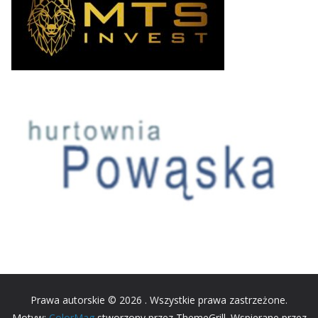
Prawa autorskie © 2026
. Wszystkie prawa zastrzeżone.
Motyw:
ColorMag
stworzony przez ThemeGrill. Wspierane przez