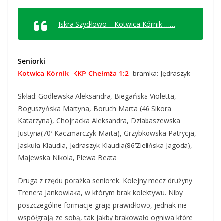
Iskra Szydłowo – Kotwica Kórnik ……
Seniorki
Kotwica Kórnik- KKP Chełmża 1:2
bramka: Jędraszyk
Skład: Godlewska Aleksandra, Biegańska Violetta,
Boguszyńska Martyna, Boruch Marta (46 Sikora
Katarzyna), Chojnacka Aleksandra, Dziabaszewska
Justyna(70′ Kaczmarczyk Marta), Grzybkowska Patrycja,
Jaskuła Klaudia, Jędraszyk Klaudia(86’Zielińska Jagoda),
Majewska Nikola, Plewa Beata
Druga z rzędu porażka seniorek. Kolejny mecz drużyny
Trenera Jankowiaka, w którym brak kolektywu. Niby
poszczególne formacje grają prawidłowo, jednak nie
współgrają ze sobą, tak jakby brakowało ogniwa które