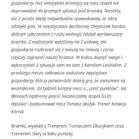
gospodarzy, lecz umiejętnie broniący się nasz zespół nie
doprowadzał do groźnych sytuacji pod bramką. Niestety,
ale 2 proste błędy indywidualne spowodowały, że Iskra
zdobyła gole. W międzyczasie Bartłomiej Olejniczak bardzo
dobrym uderzeniem z rzutu wolnego zdobył wyrównującą
bramkę. Z nadziejami wyszliśmy na 2 połowę, ale
gospodarze rozkręcali się z minuty na minutę i coraz
częściej zagrażali naszej bramce. W końcu dopięli swego i
wykorzystali 2 sytuacje sam na sam z Kamilem Lesińskim. Z
przebiegu meczu całkowicie zasłużone zwycięstwo
gospodarzy, którzy potwierdzili dobrą grą, że zasłużenie są
wiceliderem. Za tydzień kolejny mecz o „sześć punktów”. Na
Błoniach będziemy gościli nieobliczalny zespół GLKS
Wysoka”- podsumował mecz Tomasz Dłużyk- Trener Kotwicy
Kórnik
Bramki, wywiad z Trenerem Tomaszem Dłużykiem oraz
Trenerem Iskry w linku poniżej: