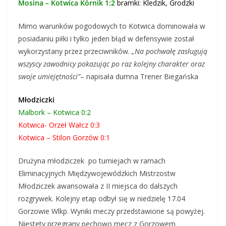
Mosina – Kotwica Kórnik 1:2
bramki: Kledzik, Grodzki
Mimo warunków pogodowych to Kotwica dominowała w
posiadaniu piłki i tylko jeden błąd w defensywie został
wykorzystany przez przeciwników.
„Na pochwałę zasługują
wszyscy zawodnicy pokazując po raz kolejny charakter oraz
swoje umiejętności”
– napisała dumna Trener Biegańska
Młodziczki
Malbork – Kotwica 0:2
Kotwica- Orzeł Wałcz 0:3
Kotwica – Stilon Gorzów 0:1
Drużyna młodziczek po turniejach w ramach
Eliminacyjnych Międzywojewódzkich Mistrzostw
Młodziczek awansowała z II miejsca do dalszych
rozgrywek. Kolejny etap odbył się w niedzielę 17.04
Gorzowie Wlkp. Wyniki meczy przedstawione są powyżej.
Niestety przegrany pechowo mecz z Gorzowem