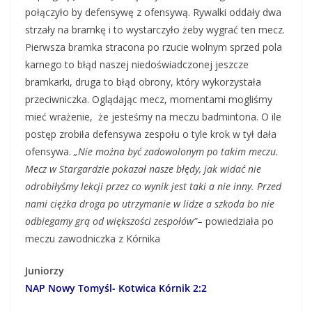
połączyło by defensywę z ofensywą. Rywalki oddały dwa
strzały na bramkę i to wystarczyło żeby wygrać ten mecz.
Pierwsza bramka stracona po rzucie wolnym sprzed pola
karnego to błąd naszej niedoświadczonej jeszcze
bramkarki, druga to błąd obrony, który wykorzystała
przeciwniczka. Oglądając mecz, momentami mogliśmy
mieć wrażenie, że jesteśmy na meczu badmintona. O ile
postęp zrobiła defensywa zespołu o tyle krok w tył dała
ofensywa.
„Nie można być zadowolonym po takim meczu.
Mecz w Stargardzie pokazał nasze błędy, jak widać nie
odrobiłyśmy lekcji przez co wynik jest taki a nie inny. Przed
nami ciężka droga po utrzymanie w lidze a szkoda bo nie
odbiegamy grą od większości zespołów”
– powiedziała po
meczu zawodniczka z Kórnika
Juniorzy
NAP Nowy Tomyśl- Kotwica Kórnik 2:2