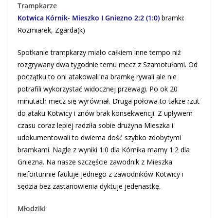
Trampkarze
Kotwica Kórnik- Mieszko I Gniezno 2:2 (1:0)
bramki:
Rozmiarek, Zgarda(k)
Spotkanie trampkarzy miało całkiem inne tempo niż
rozgrywany dwa tygodnie temu mecz z Szamotułami. Od
początku to oni atakowali na bramkę rywali ale nie
potrafili wykorzystać widocznej przewagi. Po ok 20
minutach mecz się wyrównał. Druga połowa to także rzut
do ataku Kotwicy i znów brak konsekwencji. Z upływem
czasu coraz lepiej radziła sobie drużyna Mieszka i
udokumentowali to dwiema dość szybko zdobytymi
bramkami. Nagle z wyniki 1:0 dla Kórnika mamy 1:2 dla
Gniezna. Na nasze szczęście zawodnik z Mieszka
niefortunnie fauluje jednego z zawodników Kotwicy i
sędzia bez zastanowienia dyktuje jedenastkę.
Młodziki