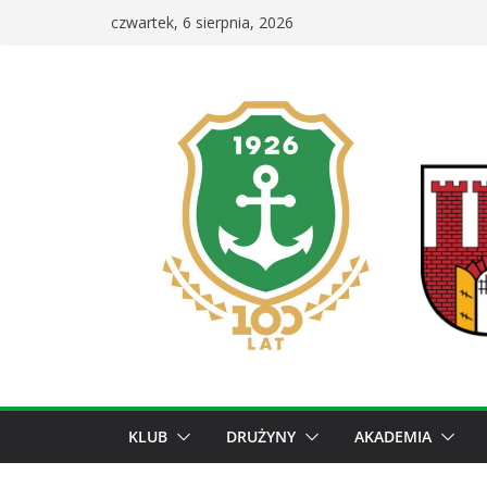
Przejdź
czwartek, 6 sierpnia, 2026
do
treści
KLUB
DRUŻYNY
AKADEMIA