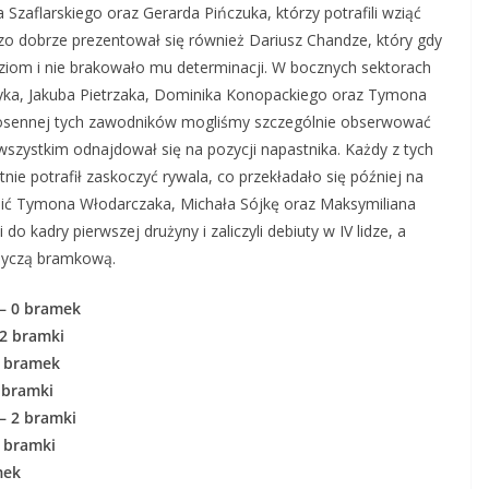
Szaflarskiego oraz Gerarda Pińczuka, którzy potrafili wziąć
ardzo dobrze prezentował się również Dariusz Chandze, który gdy
iom i nie brakowało mu determinacji. W bocznych sektorach
yka, Jakuba Pietrzaka, Dominika Konopackiego oraz Tymona
iosennej tych zawodników mogliśmy szczególnie obserwować
szystkim odnajdował się na pozycji napastnika. Każdy z tych
ie potrafił zaskoczyć rywala, co przekładało się później na
ić Tymona Włodarczaka, Michała Sójkę oraz Maksymiliana
o kadry pierwszej drużyny i zaliczyli debiuty w IV lidze, a
byczą bramkową.
– 0 bramek
2 bramki
0 bramek
 bramki
– 2 bramki
4 bramki
mek