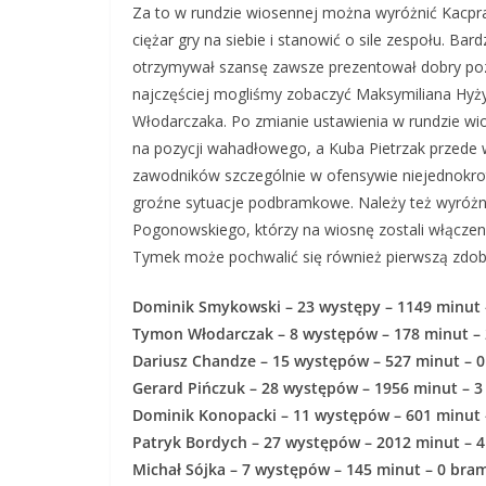
Za to w rundzie wiosennej można wyróżnić Kacpra 
ciężar gry na siebie i stanowić o sile zespołu. B
otrzymywał szansę zawsze prezentował dobry poz
najczęściej mogliśmy zobaczyć Maksymiliana Hyż
Włodarczaka. Po zmianie ustawienia w rundzie w
na pozycji wahadłowego, a Kuba Pietrzak przede w
zawodników szczególnie w ofensywie niejednokrotn
groźne sytuacje podbramkowe. Należy też wyróżn
Pogonowskiego, którzy na wiosnę zostali włączeni d
Tymek może pochwalić się również pierwszą zdo
Dominik Smykowski – 23 występy – 1149 minut 
Tymon Włodarczak – 8 występów – 178 minut – 
Dariusz Chandze – 15 występów – 527 minut – 
Gerard Pińczuk – 28 występów – 1956 minut – 3
Dominik Konopacki – 11 występów – 601 minut 
Patryk Bordych – 27 występów – 2012 minut – 
Michał Sójka – 7 występów – 145 minut – 0 bra