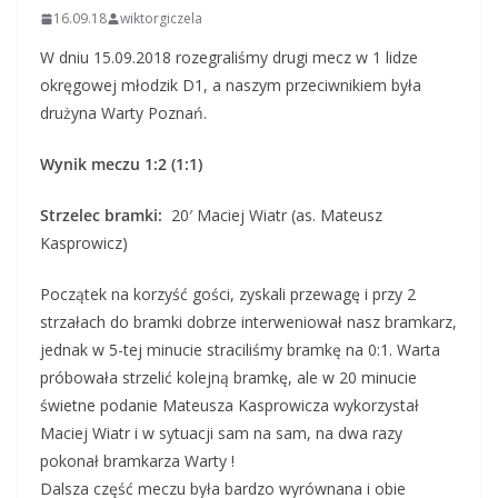
16.09.18
wiktorgiczela
W dniu 15.09.2018 rozegraliśmy drugi mecz w 1 lidze
okręgowej młodzik D1, a naszym przeciwnikiem była
drużyna Warty Poznań.
Wynik meczu 1:2 (1:1)
Strzelec bramki:
20′ Maciej Wiatr (as. Mateusz
Kasprowicz)
Początek na korzyść gości, zyskali przewagę i przy 2
strzałach do bramki dobrze interweniował nasz bramkarz,
jednak w 5-tej minucie straciliśmy bramkę na 0:1. Warta
próbowała strzelić kolejną bramkę, ale w 20 minucie
świetne podanie Mateusza Kasprowicza wykorzystał
Maciej Wiatr i w sytuacji sam na sam, na dwa razy
pokonał bramkarza Warty !
Dalsza część meczu była bardzo wyrównana i obie