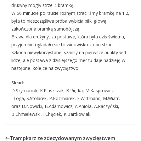
drużyny mogły strzelić bramkę.
W 56 minucie po rzucie rożnym straciliśmy bramkę na 1:2,
była to nieszczęśliwa próba wybicia piłki głową,
zakończona bramką samobójczą.
Brawa dla drużyny, za postawę, która była dziś świetna,
przyjemnie oglądało się to widowisko z obu stron.
Szkoda niewykorzystanej szansy na pierwsze punkty w 1
lidze, ale postawa z dzisiejszego meczu daje nadzieję w
następnej kolejce na zwycięstwo !
Skład:
D.Szymaniak, K.Plaszczak, B.Piętka, M.Kasprowicz,
J.Loga, S.Stolarek, P.Rozmiarek, F.Wittmann, M.Wiatr,
oraz D.Nowicki, B.Adamowicz, A.Anioła, A.Raczyński,
B.Chmielewski, I.Chęciek, K.Bartkowiak.
Trampkarz ze zdecydowanym zwycięstwem