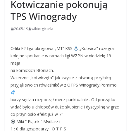
Kotwiczanie pokonują
TPS Winogrady
20.05.19
wiktorgiczela
Orliki E2 liga okręgowa „M1” KSS
„Kotwica” rozegrali
kolejne spotkanie w ramach ligi WZPN w niedzielę 19
maja
na kórnickich Błoniach.
Waleczne „kotwiczęta” jak zwykle z otwartą przyłbicą
przyjęli swoich rówieśników z OTPS Winogrady.Pomimo
burzy sędzia rozpoczął mecz punktualnie . Od początku
widać było u chłopców duże skupienie i dyscyplinę w grze
co przyniosło efekt już w 7 ’
Miki ” Piątek ” Mydlarz i
1 : 0 dla gospodarzy ! O T P S