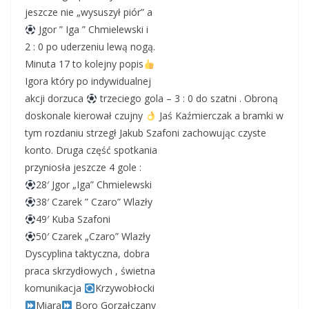
jeszcze nie „wysuszył piór” a
Jgor ” Iga ” Chmielewski i
2 : 0 po uderzeniu lewą nogą.
Minuta 17 to kolejny popis
Igora który po indywidualnej
akcji dorzuca
trzeciego gola – 3 : 0 do szatni . Obroną
doskonale kierował czujny
Jaś Kaźmierczak a bramki w
tym rozdaniu strzegł Jakub Szafoni zachowując czyste
konto. Druga część spotkania
przyniosła jeszcze 4 gole :
28′ Jgor „Iga” Chmielewski
38′ Czarek ” Czaro” Wlazły
49′ Kuba Szafoni
50′ Czarek „Czaro” Wlazły
Dyscyplina taktyczna, dobra
praca skrzydłowych , świetna
komunikacja
Krzywobłocki
Miara
Boro Gorzałczany