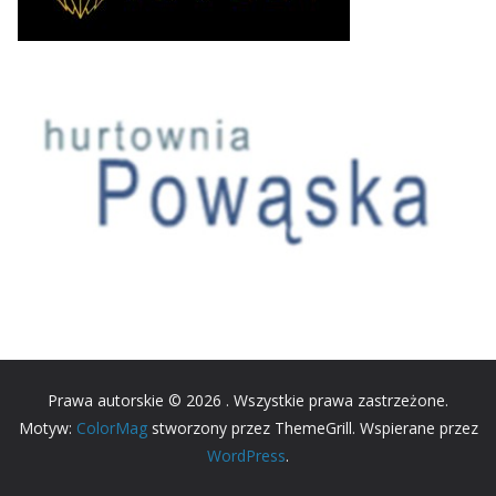
Prawa autorskie © 2026
. Wszystkie prawa zastrzeżone.
Motyw:
ColorMag
stworzony przez ThemeGrill. Wspierane przez
WordPress
.