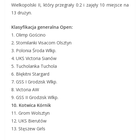
Wielkopolski II, który przegrały 0:2 i zajęły 10 miejsce na
13 drużyn.
Klasyfikacja generalna Open:
1. Olimp Gościno
2. Stomilanki Visacom Olsztyn
3. Polonia Środa Wlkp.
4. UKS Victoria Sianów
5. Tucholanka Tuchola
6. Błękitni Stargard
7. GSS I Grodzisk Wlkp.
8. Victoria AW
9. GSS II Grodzisk Wlkp.
10. K
otwica
Kórnik
11. Grom Wolsztyn
12. UKS Bierutów
13. Stęszew Girls