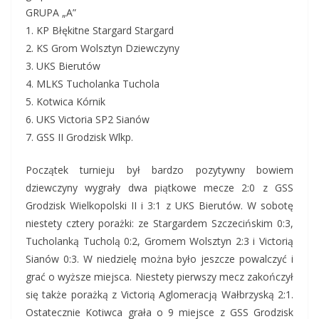
GRUPA „A”
1. KP Błękitne Stargard Stargard
2. KS Grom Wolsztyn Dziewczyny
3. UKS Bierutów
4. MLKS Tucholanka Tuchola
5. Kotwica Kórnik
6. UKS Victoria SP2 Sianów
7. GSS II Grodzisk Wlkp.
Początek turnieju był bardzo pozytywny bowiem
dziewczyny wygrały dwa piątkowe mecze 2:0 z GSS
Grodzisk Wielkopolski II i 3:1 z UKS Bierutów. W sobotę
niestety cztery porażki: ze Stargardem Szczecińskim 0:3,
Tucholanką Tucholą 0:2, Gromem Wolsztyn 2:3 i Victorią
Sianów 0:3. W niedzielę można było jeszcze powalczyć i
grać o wyższe miejsca. Niestety pierwszy mecz zakończył
się także porażką z Victorią Aglomeracją Wałbrzyską 2:1.
Ostatecznie Kotiwca grała o 9 miejsce z GSS Grodzisk