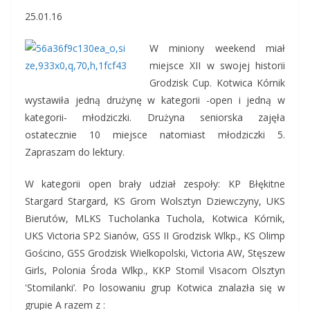
25.01.16
W miniony weekend miał
miejsce XII w swojej historii
Grodzisk Cup. Kotwica Kórnik
wystawiła jedną drużynę w kategorii -open i jedną w
kategorii- młodziczki. Drużyna seniorska zajęła
ostatecznie 10 miejsce natomiast młodziczki 5.
Zapraszam do lektury.
W kategorii open brały udział zespoły:
KP Błękitne
Stargard Stargard, KS Grom Wolsztyn Dziewczyny, UKS
Bierutów, MLKS Tucholanka Tuchola, Kotwica Kórnik,
UKS Victoria SP2 Sianów, GSS II Grodzisk Wlkp.
,
KS Olimp
Gościno
,
GSS Grodzisk Wielkopolski
,
Victoria AW
,
Stęszew
Girls
,
Polonia Środa Wlkp.
,
KKP Stomil Visacom Olsztyn
'Stomilanki’
. Po losowaniu grup Kotwica znalazła się w
grupie A razem z :