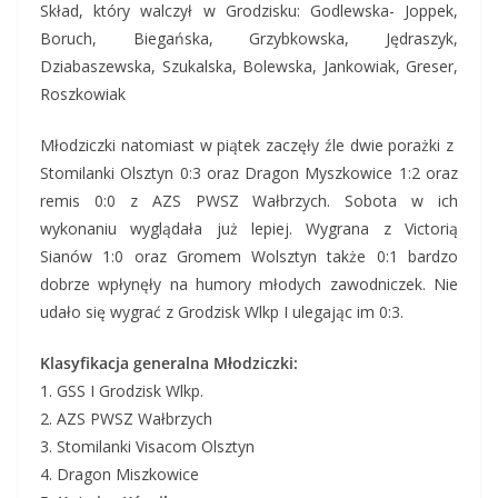
Skład, który walczył w Grodzisku: Godlewska- Joppek,
Boruch, Biegańska, Grzybkowska, Jędraszyk,
Dziabaszewska, Szukalska, Bolewska, Jankowiak, Greser,
Roszkowiak
Młodziczki natomiast w piątek zaczęły źle dwie porażki z
Stomilanki Olsztyn 0:3 oraz Dragon Myszkowice 1:2 oraz
remis 0:0 z AZS PWSZ Wałbrzych. Sobota w ich
wykonaniu wyglądała już lepiej. Wygrana z Victorią
Sianów 1:0 oraz Gromem Wolsztyn także 0:1 bardzo
dobrze wpłynęły na humory młodych zawodniczek. Nie
udało się wygrać z Grodzisk Wlkp I ulegając im 0:3.
Klasyfikacja generalna Młodziczki:
1. GSS I Grodzisk Wlkp.
2. AZS PWSZ Wałbrzych
3. Stomilanki Visacom Olsztyn
4. Dragon Miszkowice