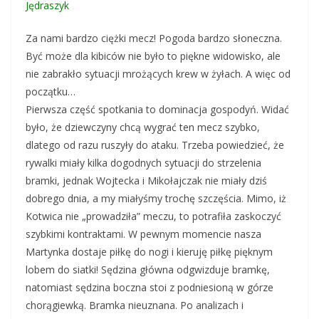
Jędraszyk
Za nami bardzo ciężki mecz! Pogoda bardzo słoneczna.
Być może dla kibiców nie było to piękne widowisko, ale
nie zabrakło sytuacji mrożących krew w żyłach. A więc od
początku…
Pierwsza część spotkania to dominacja gospodyń. Widać
było, że dziewczyny chcą wygrać ten mecz szybko,
dlatego od razu ruszyły do ataku. Trzeba powiedzieć, że
rywalki miały kilka dogodnych sytuacji do strzelenia
bramki, jednak Wojtecka i Mikołajczak nie miały dziś
dobrego dnia, a my miałyśmy trochę szczęścia. Mimo, iż
Kotwica nie „prowadziła” meczu, to potrafiła zaskoczyć
szybkimi kontraktami. W pewnym momencie nasza
Martynka dostaje piłkę do nogi i kieruję piłkę pięknym
lobem do siatki! Sędzina główna odgwizduje bramkę,
natomiast sędzina boczna stoi z podniesioną w górze
chorągiewką. Bramka nieuznana. Po analizach i