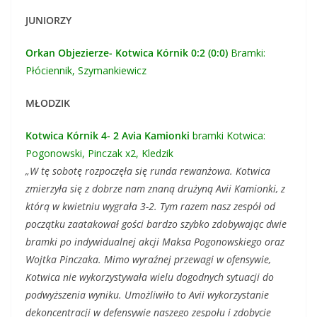
JUNIORZY
Orkan Objezierze- Kotwica Kórnik 0:2 (0:0)
Bramki:
Płóciennik, Szymankiewicz
MŁODZIK
Kotwica Kórnik 4- 2 Avia Kamionki
bramki Kotwica:
Pogonowski, Pinczak x2, Kledzik
„W tę sobotę rozpoczęła się runda rewanżowa. Kotwica
zmierzyła się z dobrze nam znaną drużyną Avii Kamionki, z
którą w kwietniu wygrała 3-2. Tym razem nasz zespół od
początku zaatakował gości bardzo szybko zdobywając dwie
bramki po indywidualnej akcji Maksa Pogonowskiego oraz
Wojtka Pinczaka. Mimo wyraźnej przewagi w ofensywie,
Kotwica nie wykorzystywała wielu dogodnych sytuacji do
podwyższenia wyniku. Umożliwiło to Avii wykorzystanie
dekoncentracji w defensywie naszego zespo
łu i zdobycie