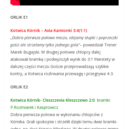
ORLIK E1
Kotwica Kórnik – Avia Kamionki 3:4(1:1)
„Dobra pierwsza połowa meczu, obijamy słupki i poprzeczki
gości ale strzelamy tylko jednego gola”
– powiedział Trener
Marek Bugajski. W drugiej połowie chłopcy dalej
atakowali bramkę i podwyższyli wynik do 3:1 !Niestety w
dalszej części meczu Goście przeprowadzają szybkie
kontry, a Kotwica roztrwania przewagę i przegrywa 4-3.
ORLIK E2
Kotwica Kórnik- Cleszczevia Kleszczewo 2:0
bramki:
P.Rozmiarek i Kasprowicz
Dobra pierwsza połowa w wykonaniu chłopców z
Kórnika. Grali spokojnie i strzelili dzięki temu dwie bramki-
jedna po akcji Krzysia Włodarza. W drugiej połowie mimo