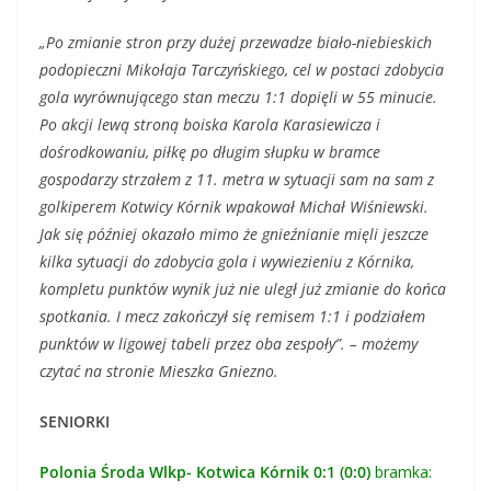
„Po zmianie stron przy dużej przewadze biało-niebieskich
podopieczni Mikołaja Tarczyńskiego, cel w postaci zdobycia
gola wyrównującego stan meczu 1:1 dopięli w 55 minucie.
Po akcji lewą stroną boiska Karola Karasiewicza i
dośrodkowaniu, piłkę po długim słupku w bramce
gospodarzy strzałem z 11. metra w sytuacji sam na sam z
golkiperem Kotwicy Kórnik wpakował Michał Wiśniewski.
Jak się później okazało mimo że gnieźnianie mięli jeszcze
kilka sytuacji do zdobycia gola i wywiezieniu z Kórnika,
kompletu punktów wynik już nie uległ już zmianie do końca
spotkania. I mecz zakończył się remisem 1:1 i podziałem
punktów w ligowej tabeli przez oba zespoły”. – możemy
czytać na stronie Mieszka Gniezno.
SENIORKI
Polonia Środa Wlkp- Kotwica Kórnik 0:1 (0:0)
bramka: