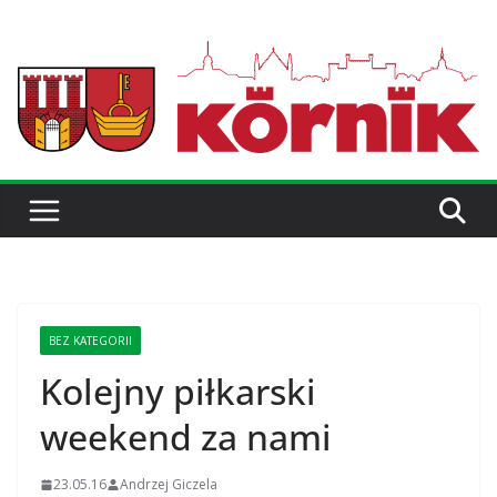
BEZ KATEGORII
Kolejny piłkarski
weekend za nami
23.05.16
Andrzej Giczela