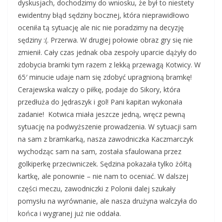
dyskusjach, dochodzimy do wniosku, że był to niestety
ewidentny błąd sędziny bocznej, która nieprawidłowo
oceniła tą sytuację ale nic nie poradzimy na decyzję
sędziny :(. Przerwa. W drugiej połowie obraz gry się nie
zmienił. Cały czas jednak oba zespoły uparcie dążyły do
zdobycia bramki tym razem z lekką przewagą Kotwicy. W
65′ minucie udaje nam się zdobyć upragnioną bramkę!
Cerajewska walczy o piłkę, podaje do Sikory, która
przedłuża do Jędraszyk i gol! Pani kapitan wykonała
zadanie! Kotwica miała jeszcze jedną, wręcz pewną
sytuację na podwyższenie prowadzenia. W sytuacji sam
na sam z bramkarką, nasza zawodniczka Kaczmarczyk
wychodząc sam na sam, została sfaulowana przez
golkiperkę przeciwniczek. Sędzina pokazała tylko żółtą
kartkę, ale ponownie – nie nam to oceniać. W dalszej
części meczu, zawodniczki z Polonii dalej szukały
pomysłu na wyrównanie, ale nasza drużyna walczyła do
końca i wygranej już nie oddała.