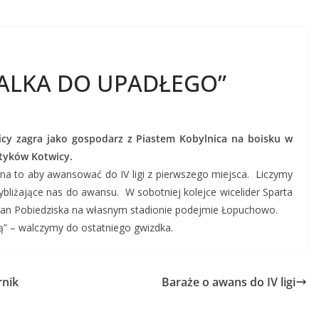
WALKA DO UPADŁEGO”
icy zagra jako gospodarz z Piastem Kobylnica na boisku w
tyków Kotwicy.
a to aby awansować do IV ligi z pierwszego miejsca. Liczymy
ybliżające nas do awansu. W sobotniej kolejce wicelider Sparta
agan Pobiedziska na własnym stadionie podejmie Łopuchowo.
zą” – walczymy do ostatniego gwizdka.
rnik
Baraże o awans do IV ligi