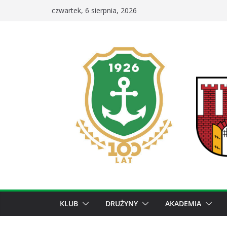
Przejdź
czwartek, 6 sierpnia, 2026
do
treści
KLUB
DRUŻYNY
AKADEMIA