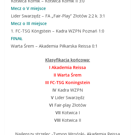
Kotwica Kórnik – Kotwica Kórnik II 3:0
Mecz o V miejsce
Lider Swarzędz – FA „Fair-Play” Złotów 2:2 k. 3:1
Mecz o III miejsce
1. FC-TSG Köngstein – Kadra WZPN Poznań 1:0
FINAŁ
Warta Śrem – Akademia Piłkarska Reissa 0:1
Klasyfikacja końcowa:
I Akademia Reissa
II Warta Śrem
III FC-TSG Koningstein
IV
Kadra WZPN
V
Lider Swarzędz
VI
Fair-play Złotów
VII
Kotwica I
VIII
Kotwica II
Najlepszy strzelec -Tymon Wroński- Akademia Reissa