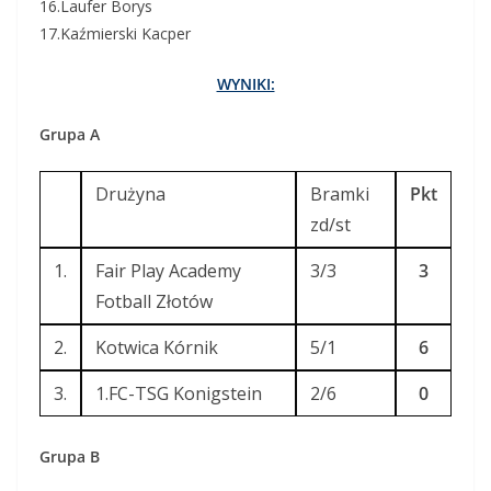
16.Laufer Borys
17.Kaźmierski Kacper
WYNIKI:
Grupa A
Drużyna
Bramki
Pkt
zd/st
1.
Fair Play Academy
3/3
3
Fotball Złotów
2.
Kotwica Kórnik
5/1
6
3.
1.FC-TSG Konigstein
2/6
0
Grupa B