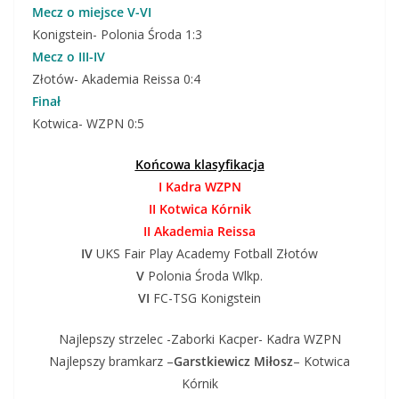
Mecz o miejsce V-VI
Konigstein- Polonia Środa 1:3
Mecz o III-IV
Złotów- Akademia Reissa 0:4
Finał
Kotwica- WZPN 0:5
Końcowa klasyfikacja
I Kadra WZPN
II Kotwica Kórnik
II Akademia Reissa
IV
UKS Fair Play Academy Fotball Złotów
V
Polonia Środa Wlkp.
VI
FC-TSG Konigstein
Najlepszy strzelec -Zaborki Kacper- Kadra WZPN
Najlepszy bramkarz –
Garstkiewicz Miłosz
– Kotwica
Kórnik