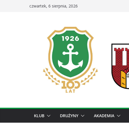
Przejdź
czwartek, 6 sierpnia, 2026
do
treści
KLUB
DRUŻYNY
AKADEMIA