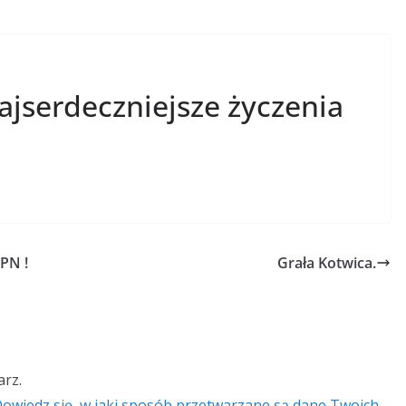
serdeczniejsze życzenia
PN !
Grała Kotwica.
rz.
owiedz się, w jaki sposób przetwarzane są dane Twoich