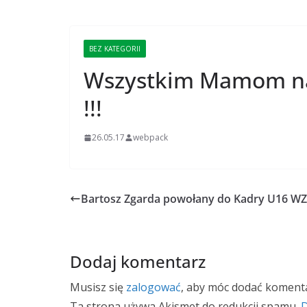
BEZ KATEGORII
Wszystkim Mamom naj
!!!
26.05.17
webpack
Bartosz Zgarda powołany do Kadry U16 WZ
Dodaj komentarz
Musisz się
zalogować
, aby móc dodać komenta
Ta strona używa Akismet do redukcji spamu.
D