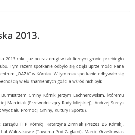
rska 2013.
a 2013 roku już po raz drugi w tak licznym gronie przebiegło
klubu. Tym razem spotkanie odbyło się dzięki uprzejmości Pana
Centrum „OAZA” w Kórniku. W tym roku spotkanie odbywało się
becnością wielu znamienitych gości a wśród nich byli:
z Burmistrzem Gminy Kórnik Jerzym Lechnerowskim, któremu
ciej Marciniak (Przewodniczący Rady Miejskiej), Andrzej Surdyk
 Wydziału Promocji Gminy, Kultury i Sportu).
t zarządu TFP Kórnik), Katarzyna Zimniak (Prezes BS Kórnik),
ichał Walczakowie (Tawerna Pod Żaglami), Marcin Grześkowiak