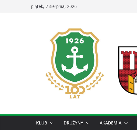
Przejdź
piątek, 7 sierpnia, 2026
do
treści
KLUB
DRUŻYNY
AKADEMIA