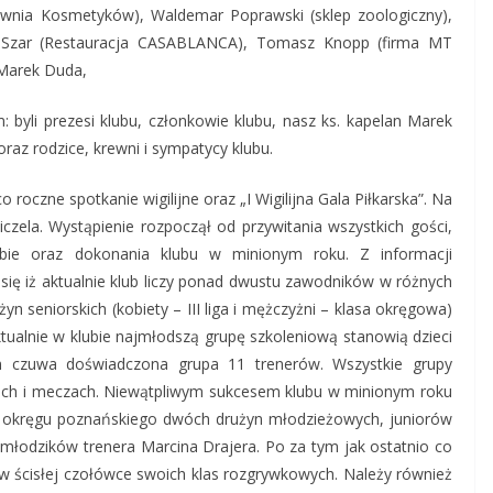
ownia Kosmetyków), Waldemar Poprawski (sklep zoologiczny),
Szar (Restauracja CASABLANCA), Tomasz Knopp (firma MT
 Marek Duda,
 byli prezesi klubu, członkowie klubu, nasz ks. kapelan Marek
oraz rodzice, krewni i sympatycy klubu.
 roczne spotkanie wigilijne oraz „I Wigilijna Gala Piłkarska”. Na
czela. Wystąpienie rozpoczął od przywitania wszystkich gości,
lubie oraz dokonania klubu w minionym roku. Z informacji
się iż aktualnie klub liczy ponad dwustu zawodników w różnych
 seniorskich (kobiety – III liga i mężczyżni – klasa okręgowa)
ualnie w klubie najmłodszą grupę szkoleniową stanowią dzieci
m czuwa doświadczona grupa 11 trenerów. Wszystkie grupy
gach i meczach. Niewątpliwym sukcesem klubu w minionym roku
 okręgu poznańskiego dwóch drużyn młodzieżowych, juniorów
młodzików trenera Marcina Drajera. Po za tym jak ostatnio co
 w ścisłej czołówce swoich klas rozgrywkowych. Należy również