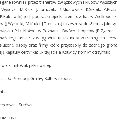
rzegane również przez trenerów związkowych i klubów wyższych
.Wysocki, M.Kruk, J.Tomczak, B.Miodowicz, K.Siejak, P.Prois,
.Kuberacki) jest pod stałą opieką trenerów kadry Wielkopolski
w (J.Wysocki, M.Kruk i J.Tomczak) uczęszcza do Gimnazjalnego
 Związku Piłki Nożnej w Poznaniu. Dwóch chłopców (B.Zgarda i
nań, regularnie raz w tygodniu uczestniczą w treningach Lecha
służone osoby oraz firmy które przystąpiły do zacnego grona
 kapituły certyfikat „Przyjaciela Kotwicy Kórnik” otrzymali:
wielki miłośnik piłki nożnej;
ziału Promocji Gminy, Kultury i Sportu;
nik
rześkowiak Surówki
y KOMFORT