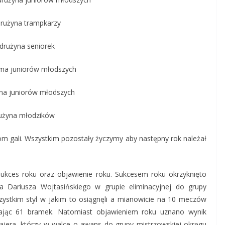
rużyna trampkarzy
drużyna seniorek
yna juniorów młodszych
na juniorów młodszych
użyna młodzików
 gali. Wszystkim pozostały życzymy aby następny rok należał
ukces roku oraz objawienie roku. Sukcesem roku okrzyknięto
a Dariusza Wojtasińskiego w grupie eliminacyjnej do grupy
ystkim styl w jakim to osiągnęli a mianowicie na 10 meczów
zelając 61 bramek. Natomiast objawieniem roku uznano wynik
jera, którzy w walce o awans do grupy mistrzowskiej okręgu