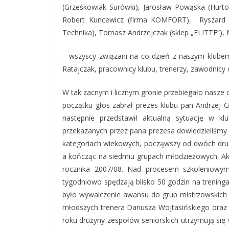
(Grześkowiak Surówki), Jarosław Powąska (Hurt
Robert Kuncewicz (firma KOMFORT), Ryszard 
Technika), Tomasz Andrzejczak (sklep „ELITTE”),
– wszyscy związani na co dzień z naszym klubem:
Ratajczak, pracownicy klubu, trenerzy, zawodnicy 
W tak zacnym i licznym gronie przebiegało nasze co
początku głos zabrał prezes klubu pan Andrzej Gi
następnie przedstawił aktualną sytuację w k
przekazanych przez pana prezesa dowiedzieliśmy 
kategoriach wiekowych, począwszy od dwóch drużyn
a kończąc na siedmiu grupach młodzieżowych. Akt
rocznika 2007/08. Nad procesem szkoleniowy
tygodniowo spędzają blisko 50 godzin na trenin
było wywalczenie awansu do grup mistrzowskich
młodszych trenera Dariusza Wojtasińskiego oraz 
roku drużyny zespołów seniorskich utrzymują się