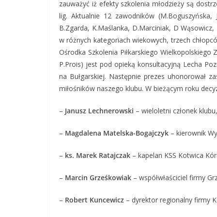
zauważyć iż efekty szkolenia młodzieży są dost
lig. Aktualnie 12 zawodników (M.Boguszyńska, J
B.Zgarda, K.Maślanka, D.Marciniak, D Wąsowicz, P
w różnych kategoriach wiekowych, trzech chłopcó
Ośrodka Szkolenia Piłkarskiego Wielkopolskiego
P.Prois) jest pod opieką konsultacyjną Lecha Poz
na Bułgarskiej. Następnie prezes uhonorował za
miłośników naszego klubu. W bieżącym roku decyzją
–
Janusz Lechnerowski
– wieloletni członek klubu, 
–
Magdalena Matelska-Bogajczyk
– kierownik Wyd
–
ks. Marek Ratajczak
– kapelan KSS Kotwica Kór
–
Marcin Grześkowiak
– współwłaściciel firmy G
–
Robert Kuncewicz
– dyrektor regionalny firm