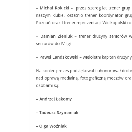
–
Michał Rokicki –
przez szereg lat trener gru
naszym klubie, ostatnio trener koordynator gru
Poznań oraz I trener reprezentacji Wielkopolski ro
–
Damian Zieniuk –
trener drużyny seniorów 
seniorów do IV ligi.
–
Paweł Landskowski –
wieloletni kapitan drużyn
Na koniec prezes podziękował i uhonorował drobn
nad oprawą medialną, fotograficzną meczów oraz
osobami są:
–
Andrzej Łakomy
– Tadeusz Szymaniak
– Olga Woźniak