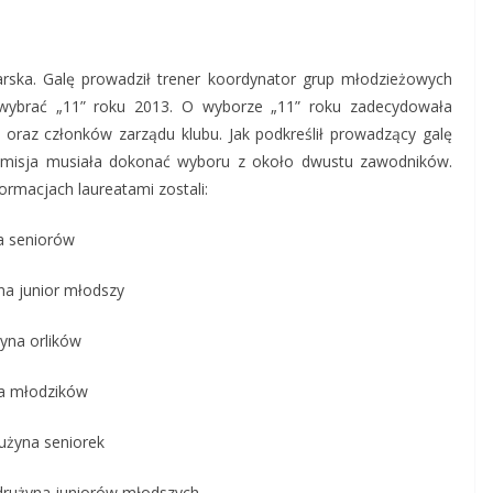
karska. Galę prowadził trener koordynator grup młodzieżowych
 wybrać „11” roku 2013. O wyborze „11” roku zadecydowała
 oraz członków zarządu klubu. Jak podkreślił prowadzący galę
 komisja musiała dokonać wyboru z około dwustu zawodników.
macjach laureatami zostali:
a seniorów
a junior młodszy
yna orlików
a młodzików
użyna seniorek
drużyna juniorów młodszych