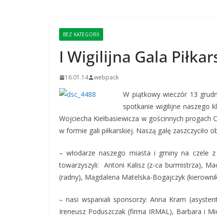
BEZ KATEGORII
I Wigilijna Gala Piłka
16.01.14
webpack
W piątkowy wieczór 13 grudni
spotkanie wigilijne naszego 
Wojciecha Kiełbasiewicza w gościnnych progach 
w formie gali piłkarskiej. Naszą galę zaszczyciło o
– włodarze naszego miasta i gminy na czele 
towarzyszyli: Antoni Kalisz (z-ca burmistrza), Ma
(radny), Magdalena Matelska-Bogajczyk (kierownik
– nasi wspaniali sponsorzy: Anna Kram (asysten
Ireneusz Poduszczak (firma IRMAL), Barbara i M