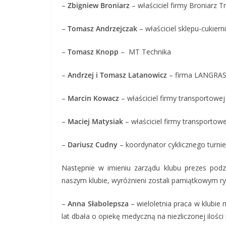
–
Zbigniew Broniarz
– właściciel firmy Broniarz T
–
Tomasz Andrzejczak
– właściciel sklepu-cukierni
–
Tomasz Knopp
– MT Technika
–
Andrzej i Tomasz
Latanowicz
– firma LANGRA
–
Marcin
Kowacz
– właściciel firmy transportowej
–
Maciej
Matysiak
– właściciel firmy transportowe
–
Dariusz Cudny
– koordynator cyklicznego turni
Następnie w imieniu zarządu klubu prezes podzi
naszym klubie, wyróżnieni zostali pamiątkowym r
–
Anna Słabolepsza
– wieloletnia praca w klubie
lat dbała o opiekę medyczną na niezliczonej ilośc