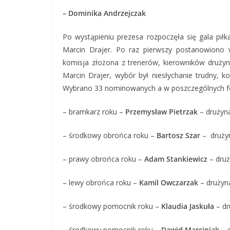
– Dominika Andrzejczak
Po wystąpieniu prezesa rozpoczęła się gala pił
Marcin Drajer. Po raz pierwszy postanowiono
komisja złożona z trenerów, kierowników drużyn
Marcin Drajer, wybór był niesłychanie trudny,
Wybrano 33 nominowanych a w poszczególnych for
– bramkarz roku –
Przemysław Pietrzak
– drużyn
– środkowy obrońca roku –
Bartosz Szar
– drużyn
– prawy obrońca roku –
Adam Stankiewicz
– druż
– lewy obrońca roku –
Kamil Owczarzak
– drużyn
– środkowy pomocnik roku –
Klaudia Jaskuła
– dr
– środkowy pomocnik roku –
Dawid Marciniak
– 