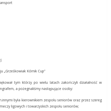
ransport
S
j
eju „Grześkowiak Kórnik Cup”
ękował tym którzy po wielu latach zakończyli działalność w
yngrafem, a pożegnaliśmy następujące osoby:
 m.innymi była kierownikiem zespołu seniorów oraz przez szereg
i meczy ligowych i towarzyskich zespołu seniorów;