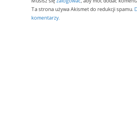
Musisz się
zalogować
, aby móc dodać komenta
Ta strona używa Akismet do redukcji spamu.
D
komentarzy.