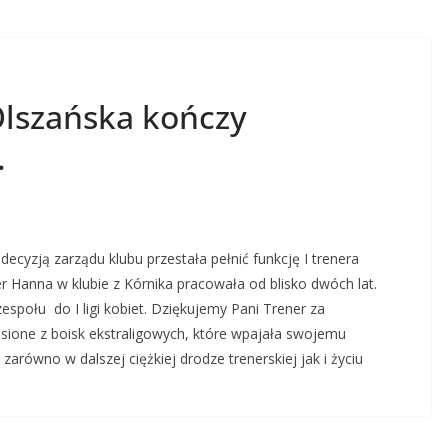
Olszańska kończy
.
ecyzją zarządu klubu przestała pełnić funkcję I trenera
er Hanna w klubie z Kórnika pracowała od blisko dwóch lat.
połu do I ligi kobiet. Dziękujemy Pani Trener za
ione z boisk ekstraligowych, które wpajała swojemu
równo w dalszej ciężkiej drodze trenerskiej jak i życiu