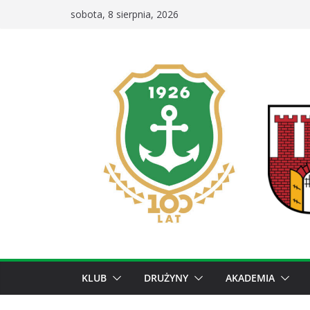
Przejdź
sobota, 8 sierpnia, 2026
do
treści
KLUB
DRUŻYNY
AKADEMIA