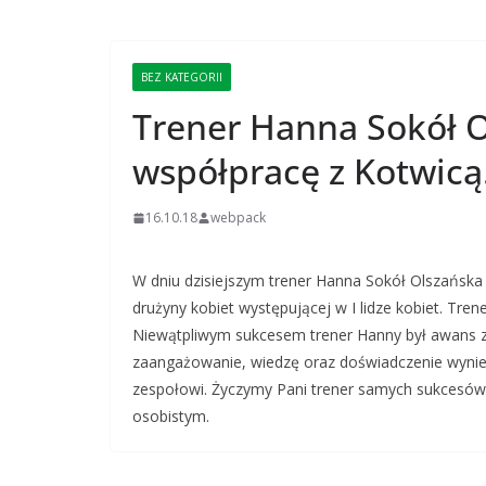
BEZ KATEGORII
Trener Hanna Sokół 
współpracę z Kotwicą
16.10.18
webpack
W dniu dzisiejszym trener Hanna Sokół Olszańska d
drużyny kobiet występującej w I lidze kobiet. Tren
Niewątpliwym sukcesem trener Hanny był awans zes
zaangażowanie, wiedzę oraz doświadczenie wynies
zespołowi. Życzymy Pani trener samych sukcesów za
osobistym.