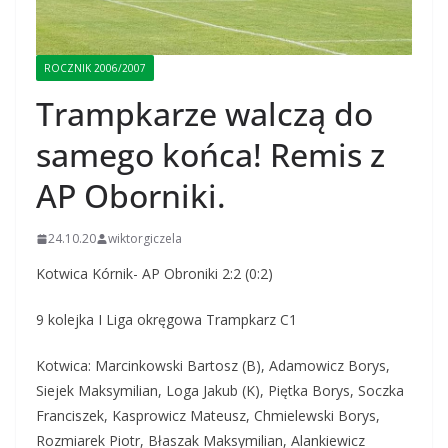
ROCZNIK 2006/2007
Trampkarze walczą do
samego końca! Remis z
AP Oborniki.
24.10.20
wiktorgiczela
Kotwica Kórnik- AP Obroniki 2:2 (0:2)
9 kolejka I Liga okręgowa Trampkarz C1
Kotwica: Marcinkowski Bartosz (B), Adamowicz Borys,
Siejek Maksymilian, Loga Jakub (K), Piętka Borys, Soczka
Franciszek, Kasprowicz Mateusz, Chmielewski Borys,
Rozmiarek Piotr, Błaszak Maksymilian, Alankiewicz