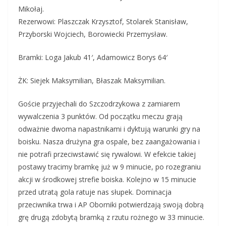
Mikołaj.
Rezerwowi: Plaszczak Krzysztof, Stolarek Stanisław,
Przyborski Wojciech, Borowiecki Przemysław.
Bramki: Loga Jakub 41′, Adamowicz Borys 64′
ŻK: Siejek Maksymilian, Błaszak Maksymilian.
Goście przyjechali do Szczodrzykowa z zamiarem
wywalczenia 3 punktów. Od początku meczu grają
odważnie dwoma napastnikami i dyktują warunki gry na
boisku. Nasza drużyna gra ospale, bez zaangażowania i
nie potrafi przeciwstawić się rywalowi. W efekcie takiej
postawy tracimy bramkę już w 9 minucie, po rozegraniu
akcji w środkowej strefie boiska. Kolejno w 15 minucie
przed utratą gola ratuje nas słupek. Dominacja
przeciwnika trwa i AP Oborniki potwierdzają swoją dobrą
grę drugą zdobytą bramką z rzutu rożnego w 33 minucie.