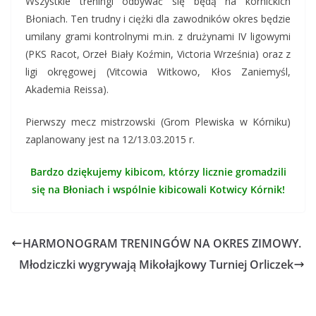
Wszystkie treningi odbywać się będą na kórnickich
Błoniach. Ten trudny i ciężki dla zawodników okres będzie
umilany grami kontrolnymi m.in. z drużynami IV ligowymi
(PKS Racot, Orzeł Biały Koźmin, Victoria Września) oraz z
ligi okręgowej (Vitcowia Witkowo, Kłos Zaniemyśl,
Akademia Reissa).
Pierwszy mecz mistrzowski (Grom Plewiska w Kórniku)
zaplanowany jest na 12/13.03.2015 r.
Bardzo dziękujemy kibicom, którzy licznie gromadzili
się na Błoniach i wspólnie kibicowali Kotwicy Kórnik!
HARMONOGRAM TRENINGÓW NA OKRES ZIMOWY.
Młodziczki wygrywają Mikołajkowy Turniej Orliczek