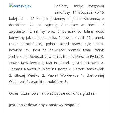
Seniorzy swoje rozgrywki
zakończyli 14 listopada. Po 16
kolejkach – 15 kolejek jesiennych i jedna wiosenna, z
dorobkiem 23 pkt zajmują 7 miejsce w tabeli . 7
zwycięstw, 2 remisy oraz 6 porażek to bilans dość
korzystny jak na beniaminka. Panowie strzelili 27 bramek
(24+3 samobójcze), jednak stracili prawie tyle samo,
bowiem 26. Póki co najwięcej bramek trafił Patryk
Zieliński- 5.
Pozostali zawodnicy trafiali: Mieszko Pytlak 3,
Dawid Kowalewski 2, Marcin Daniel, 2, Michał Nowak 2,
Tomasz Nawrot 2, Mateusz Korcz 2, Bartek Bartkowiak
2, Błażej Wieśko 2, Paweł Wolkiewicz 1, Bartłomiej
Olejniczak 1, bramki samobójcze-3 .
Okres roztrenowania trwać będzie do końca grudnia.
Jest Pan zadowolony z postawy zespołu?