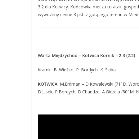
3:2 dla Kotwicy. Końcówka meczu to ataki gospod
wywozimy cenne 3 pkt. z gorącego terenu w Międ
Warta Międzychód – Kotwica Kórnik – 2:3 (2:2)
bramki: B. Wieśko, P. Bordych, K. Skiba
KOTWICA:
M.Erdman – D.Kowalewski (71′ D. Woroch),
D.Lisek, P.Bordych, D.Chandze, A.Giczela (80′ M. 