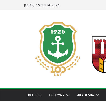
Przejdź
piątek, 7 sierpnia, 2026
do
treści
KLUB
DRUŻYNY
AKADEMIA