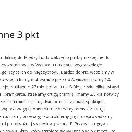
nne 3 pkt
dali się do Międzychodu walczyć o punkty niezbędne do
ajpierw zremisował w Wysoce a następnie wygrał zaległe
ę na gorący teren do Międzychodu. Bardzo dobrze weszliśmy w
o w polu karnym otrzymuje piłkę od A. Giczeli i mamy 1:0.
je. Następuje 27 min. po faulu na B.Olejniczaku piłkę ustawił
r i bramkarza, strzelamy drugą bramkę i mamy 2:0 dla Kotwicy.
u sześciu minut tracimy dwie bramki i zamiast spokojnie
ową przewagę i po 45 minutach mamy remis 2:2. Druga
niu, mamy przewagę, kontrolujemy grę i przeprowadzamy
n. i po odważnej szarży lewą stroną P. Przybyłek ogrywa
a głowę K.Skiby, który strzałem głową ustala wynik meczu na