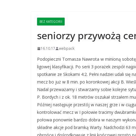
BEZ KATEGORII
seniorzy przywożą ce
16.10.17
webpack
Podopieczni Tomasza Nawrota w minioną sobotę u
ligowej klasyfikacji. Po serii 3 porażek zespół n
spotkanie ze Skokami 4:2. Pełni nadziei udali si
mecz bo już w 8 min. po koronkowej akcji B. Wieśk
Nadal przeważamy i stwarzamy sobie kolejne sytuac
P. Bordych i z ok. 18 metrów oszukał strzałem mu
Później następuje przestój w naszej grze i w ciąg
kontrolować mecz w I połowie tracimy dwubramk
połowa ponownie bardzo dobra w naszym wykona
składne akcje pod bramką Warty. Nadchodzi 63 mi
obrońcę i dośrodkowuje z linii końcowej prosto n