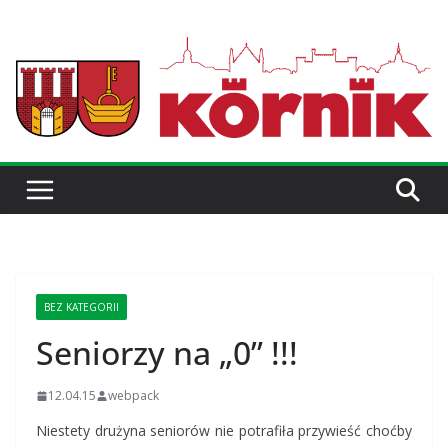
BEZ KATEGORII
Seniorzy na „0” !!!
12.04.15
webpack
Niestety drużyna seniorów nie potrafiła przywieść choćby