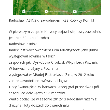
Radosław JASIŃSKI zawodnikiem KSS Kotwicy Kórnik!
W pierwszym zespole Kotwicy pojawił się nowy zawodnik.
Jest nim 30-letni obrońca –
Radosław Jasiński.
Radek jest wychowankiem Orła Międzyrzecz. Jako junior
występował również w takich
zespołach jak: Dyskobolia Grodzisk Wlkp i Lech Poznań.
W barwach drużyny z Poznania
występował w Młodej Ekstraklasie. Zimą w 2012 roku
został zawodnikiem wówczas I ligowej
Floty Świnoujście. W barwach, której grał przez dwa i pół
sezonu co dało łącznie 96 meczów.
Warto dodać, że w sezonie 2012/13 Radosław razem z
drużyną Floty doszedł do ćwierćfinału