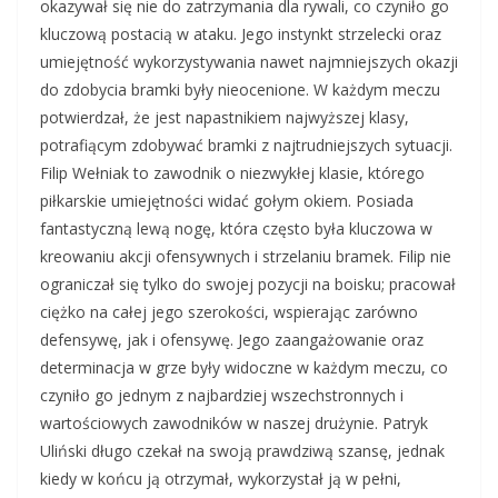
okazywał się nie do zatrzymania dla rywali, co czyniło go
kluczową postacią w ataku. Jego instynkt strzelecki oraz
umiejętność wykorzystywania nawet najmniejszych okazji
do zdobycia bramki były nieocenione. W każdym meczu
potwierdzał, że jest napastnikiem najwyższej klasy,
potrafiącym zdobywać bramki z najtrudniejszych sytuacji.
Filip Wełniak to zawodnik o niezwykłej klasie, którego
piłkarskie umiejętności widać gołym okiem. Posiada
fantastyczną lewą nogę, która często była kluczowa w
kreowaniu akcji ofensywnych i strzelaniu bramek. Filip nie
ograniczał się tylko do swojej pozycji na boisku; pracował
ciężko na całej jego szerokości, wspierając zarówno
defensywę, jak i ofensywę. Jego zaangażowanie oraz
determinacja w grze były widoczne w każdym meczu, co
czyniło go jednym z najbardziej wszechstronnych i
wartościowych zawodników w naszej drużynie. Patryk
Uliński długo czekał na swoją prawdziwą szansę, jednak
kiedy w końcu ją otrzymał, wykorzystał ją w pełni,