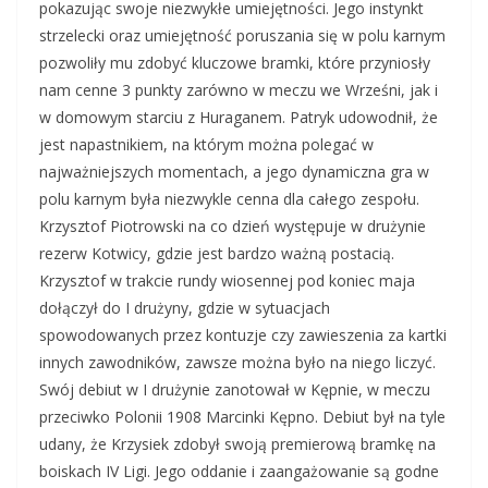
pokazując swoje niezwykłe umiejętności. Jego instynkt
strzelecki oraz umiejętność poruszania się w polu karnym
pozwoliły mu zdobyć kluczowe bramki, które przyniosły
nam cenne 3 punkty zarówno w meczu we Wrześni, jak i
w domowym starciu z Huraganem. Patryk udowodnił, że
jest napastnikiem, na którym można polegać w
najważniejszych momentach, a jego dynamiczna gra w
polu karnym była niezwykle cenna dla całego zespołu.
Krzysztof Piotrowski na co dzień występuje w drużynie
rezerw Kotwicy, gdzie jest bardzo ważną postacią.
Krzysztof w trakcie rundy wiosennej pod koniec maja
dołączył do I drużyny, gdzie w sytuacjach
spowodowanych przez kontuzje czy zawieszenia za kartki
innych zawodników, zawsze można było na niego liczyć.
Swój debiut w I drużynie zanotował w Kępnie, w meczu
przeciwko Polonii 1908 Marcinki Kępno. Debiut był na tyle
udany, że Krzysiek zdobył swoją premierową bramkę na
boiskach IV Ligi. Jego oddanie i zaangażowanie są godne