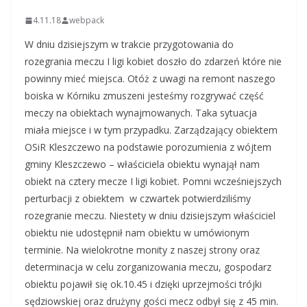
4.11.18
webpack
W dniu dzisiejszym w trakcie przygotowania do
rozegrania meczu I ligi kobiet doszło do zdarzeń które nie
powinny mieć miejsca. Otóż z uwagi na remont naszego
boiska w Kórniku zmuszeni jesteśmy rozgrywać część
meczy na obiektach wynajmowanych. Taka sytuacja
miała miejsce i w tym przypadku. Zarządzający obiektem
OSiR Kleszczewo na podstawie porozumienia z wójtem
gminy Kleszczewo – właściciela obiektu wynajął nam
obiekt na cztery mecze I ligi kobiet. Pomni wcześniejszych
perturbacji z obiektem w czwartek potwierdziliśmy
rozegranie meczu. Niestety w dniu dzisiejszym właściciel
obiektu nie udostępnił nam obiektu w umówionym
terminie. Na wielokrotne monity z naszej strony oraz
determinacja w celu zorganizowania meczu, gospodarz
obiektu pojawił się ok.10.45 i dzięki uprzejmości trójki
sędziowskiej oraz drużyny gości mecz odbył się z 45 min.