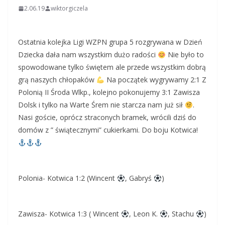
2.06.19
wiktorgiczela
Ostatnia kolejka Ligi WZPN grupa 5 rozgrywana w Dzień
Dziecka dała nam wszystkim dużo radości
Nie było to
spowodowane tylko świętem ale przede wszystkim dobrą
grą naszych chłopaków
Na początek wygrywamy 2:1 Z
Polonią II Środa Wlkp., kolejno pokonujemy 3:1 Zawisza
Dolsk i tylko na Warte Śrem nie starcza nam już sił
.
Nasi goście, oprócz straconych bramek, wrócili dziś do
domów z ” świątecznymi” cukierkami. Do boju Kotwica!
Polonia- Kotwica 1:2 (Wincent
, Gabryś
)
Zawisza- Kotwica 1:3 ( Wincent
, Leon K.
, Stachu
)