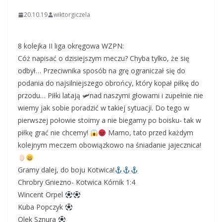
20.10.19
wiktorgiczela
8 kolejka II liga okręgowa WZPN:
Cóż napisać o dzisiejszym meczu? Chyba tylko, że się
odbył… Przeciwnika sposób na grę ograniczał się do
podania do najsilniejszego obrońcy, który kopał piłkę do
przodu… Piłki latają 🛩nad naszymi głowami i zupełnie nie
wiemy jak sobie poradzić w takiej sytuacji. Do tego w
pierwszej połowie stoimy a nie biegamy po boisku- tak w
piłkę grać nie chcemy!
Mamo, tato przed każdym
kolejnym meczem obowiązkowo na śniadanie jajecznica!
Gramy dalej, do boju Kotwica!
Chrobry Gniezno- Kotwica Kórnik 1:4
Wincent Orpel
Kuba Popczyk
Olek Sznura