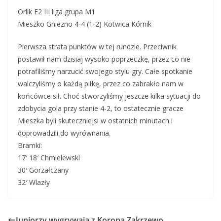
Orlik E2 III liga grupa M1
Mieszko Gniezno 4-4 (1-2) Kotwica Kórnik
Pierwsza strata punktów w tej rundzie. Przeciwnik
postawił nam dzisiaj wysoko poprzeczkę, przez co nie
potrafiliśmy narzucić swojego stylu gry. Całe spotkanie
walczyliśmy o każdą piłkę, przez co zabrakło nam w
końcówce sił. Choć stworzyliśmy jeszcze kilka sytuacji do
zdobycia gola przy stanie 4-2, to ostatecznie gracze
Mieszka byli skuteczniejsi w ostatnich minutach i
doprowadzili do wyrównania.
Bramki:
17′ 18′ Chmielewski
30′ Gorzałczany
32′ Wlazły
Juniorzy wygrywają z Koroną Zakrzewo