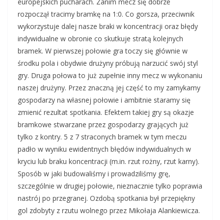
europejskich pucharach. Zanim mecz się dobrze
rozpoczął tracimy bramkę na 1:0. Co gorsza, przeciwnik
wykorzystuje dalej nasze braki w koncentracji oraz błędy
indywidualne w obronie co skutkuje stratą kolejnych
bramek. W pierwszej połowie gra toczy się głównie w
środku pola i obydwie drużyny próbują narzucić swój styl
gry. Druga połowa to już zupełnie inny mecz w wykonaniu
naszej drużyny. Przez znaczną jej część to my zamykamy
gospodarzy na własnej połowie i ambitnie staramy się
zmienić rezultat spotkania. Efektem takiej gry są okazje
bramkowe stwarzane przez gospodarzy grających już
tylko z kontry. 5 z 7 straconych bramek w tym meczu
padło w wyniku ewidentnych błędów indywidualnych w
kryciu lub braku koncentracji (m.in. rzut rożny, rzut karny).
Sposób w jaki budowaliśmy i prowadziliśmy grę,
szczególnie w drugiej połowie, nieznacznie tylko poprawia
nastrój po przegranej. Ozdobą spotkania był przepiękny
gol zdobyty z rzutu wolnego przez Mikołaja Alankiewicza.