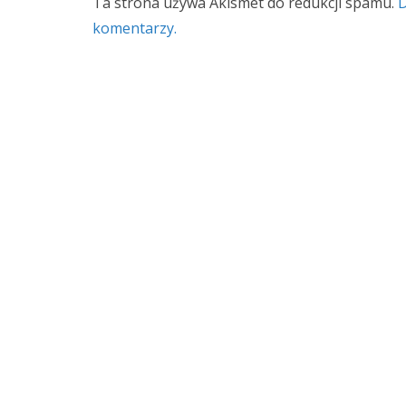
Ta strona używa Akismet do redukcji spamu.
D
komentarzy.