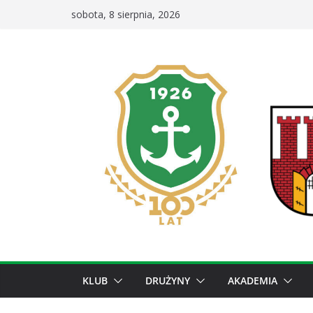
Przejdź
sobota, 8 sierpnia, 2026
do
treści
KLUB
DRUŻYNY
AKADEMIA