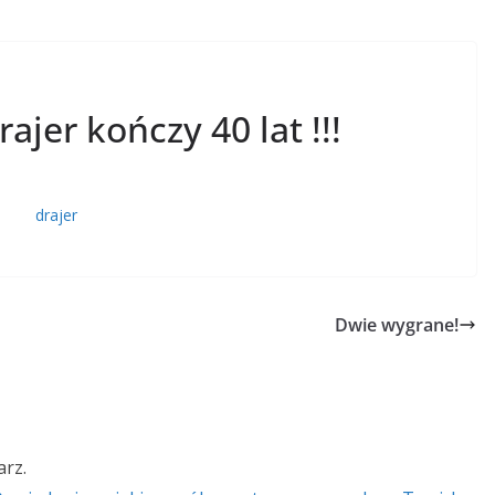
jer kończy 40 lat !!!
Dwie wygrane!
rz.