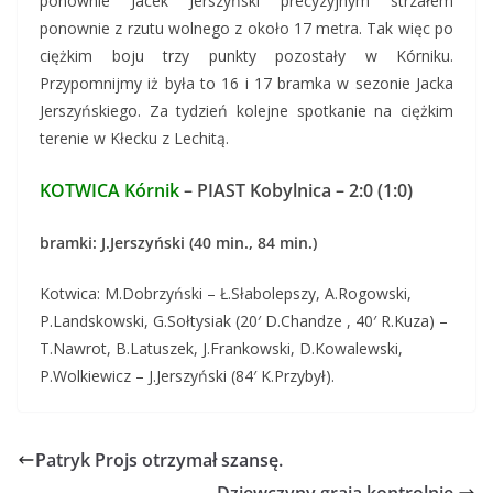
ponownie Jacek Jerszyński precyzyjnym strzałem
ponownie z rzutu wolnego z około 17 metra. Tak więc po
ciężkim boju trzy punkty pozostały w Kórniku.
Przypomnijmy iż była to 16 i 17 bramka w sezonie Jacka
Jerszyńskiego. Za tydzień kolejne spotkanie na ciężkim
terenie w Kłecku z Lechitą.
KOTWICA Kórnik
– PIAST Kobylnica – 2:0 (1:0)
bramki: J.Jerszyński (40 min., 84 min.)
Kotwica: M.Dobrzyński – Ł.Słabolepszy, A.Rogowski,
P.Landskowski, G.Sołtysiak (20′ D.Chandze , 40′ R.Kuza) –
T.Nawrot, B.Latuszek, J.Frankowski, D.Kowalewski,
P.Wolkiewicz – J.Jerszyński (84′ K.Przybył).
Patryk Projs otrzymał szansę.