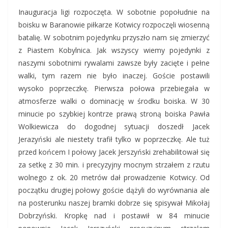
Inauguracja ligi rozpoczęta. W sobotnie popołudnie na
boisku w Baranowie piłkarze Kotwicy rozpoczęli wiosenną
batalię. W sobotnim pojedynku przyszło nam się zmierzyć
z Piastem Kobylnica. Jak wszyscy wiemy pojedynki z
naszymi sobotnimi rywalami zawsze były zacięte i pełne
walki, tym razem nie było inaczej. Goście postawili
wysoko poprzeczkę. Pierwsza połowa przebiegała w
atmosferze walki o dominację w środku boiska. W 30
minucie po szybkiej kontrze prawą stroną boiska Pawła
Wolkiewicza do dogodnej sytuacji doszedł Jacek
Jerazyński ale niestety trafił tylko w poprzeczkę. Ale tuż
przed końcem I połowy Jacek Jerszyński zrehabilitował się
za setkę z 30 min. i precyzyjny mocnym strzałem z rzutu
wolnego z ok. 20 metrów dał prowadzenie Kotwicy. Od
początku drugiej połowy goście dążyli do wyrównania ale
na posterunku naszej bramki dobrze się spisywał Mikołaj
Dobrzyński. Kropkę nad i postawił w 84 minucie