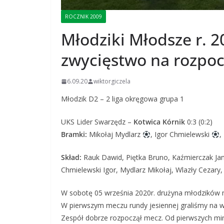
ROCZNIK 2009
Młodziki Młodsze r. 
zwycięstwo na rozpocz
6.09.20
wiktorgiczela
Młodzik D2 – 2 liga okręgowa grupa 1
UKS Lider Swarzędz –
Kotwica Kórnik
0:3 (0:2)
Bramki:
Mikołaj Mydlarz
, Igor Chmielewski
,
Skład:
Rauk Dawid, Piętka Bruno, Kaźmierczak Jan,
Chmielewski Igor, Mydlarz Mikołaj, Wlazły Cezary
W sobotę 05 września 2020r. drużyna młodzików 
W pierwszym meczu rundy jesiennej graliśmy na w
Zespół dobrze rozpoczął mecz. Od pierwszych min