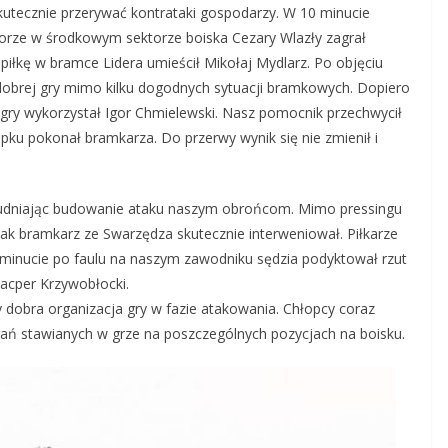
skutecznie przerywać kontrataki gospodarzy. W 10 minucie
orze w środkowym sektorze boiska Cezary Wlazły zagrał
piłkę w bramce Lidera umieścił Mikołaj Mydlarz. Po objęciu
 dobrej gry mimo kilku dogodnych sytuacji bramkowych. Dopiero
 gry wykorzystał Igor Chmielewski. Nasz pomocnik przechwycił
upku pokonał bramkarza. Do przerwy wynik się nie zmienił i
trudniając budowanie ataku naszym obrońcom. Mimo pressingu
nak bramkarz ze Swarzędza skutecznie interweniował. Piłkarze
 minucie po faulu na naszym zawodniku sędzia podyktował rzut
Kacper Krzywobłocki.
 dobra organizacja gry w fazie atakowania. Chłopcy coraz
gań stawianych w grze na poszczególnych pozycjach na boisku.