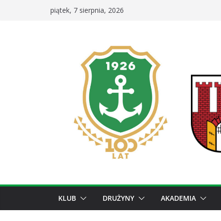
Przejdź
piątek, 7 sierpnia, 2026
do
treści
KLUB
DRUŻYNY
AKADEMIA