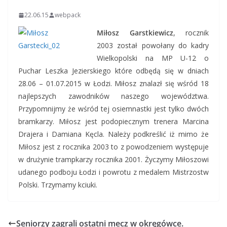
22.06.15
webpack
Miłosz Garstkiewicz
, rocznik
2003 został powołany do kadry
Wielkopolski na MP U-12 o
Puchar Leszka Jezierskiego które odbędą się w dniach
28.06 – 01.07.2015 w Łodzi. Miłosz znalazł się wśród 18
najlepszych zawodników naszego województwa.
Przypomnijmy że wśród tej osiemnastki jest tylko dwóch
bramkarzy. Miłosz jest podopiecznym trenera Marcina
Drajera i Damiana Kęcla. Należy podkreślić iż mimo że
Miłosz jest z rocznika 2003 to z powodzeniem występuje
w drużynie trampkarzy rocznika 2001. Życzymy Miłoszowi
udanego podboju Łodzi i powrotu z medalem Mistrzostw
Polski. Trzymamy kciuki.
Seniorzy zagrali ostatni mecz w okręgówce.