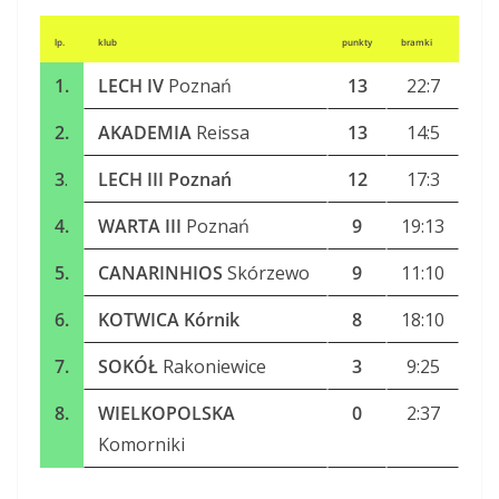
lp.
klub
punkty
bramki
1.
LECH IV
Poznań
13
22:7
2.
AKADEMIA
Reissa
13
14:5
3
.
LECH III Poznań
12
17:3
4.
WARTA III
Poznań
9
19:13
5.
CANARINHIOS
Skórzewo
9
11:10
6.
KOTWICA Kórnik
8
18:10
7.
SOKÓŁ
Rakoniewice
3
9:25
8.
WIELKOPOLSKA
0
2:37
Komorniki