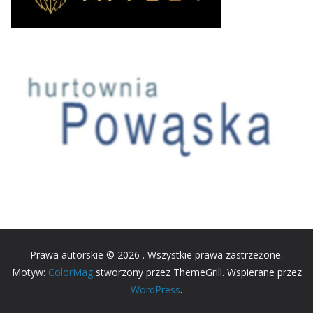
Prawa autorskie © 2026
. Wszystkie prawa zastrzeżone.
Motyw:
ColorMag
stworzony przez ThemeGrill. Wspierane przez
WordPress
.