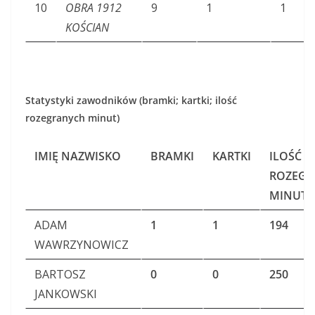
10
OBRA 1912
9
1
1
KOŚCIAN
Statystyki zawodników (bramki; kartki; ilość
rozegranych minut)
IMIĘ NAZWISKO
BRAMKI
KARTKI
ILOŚĆ
ROZEGR
MINUT
ADAM
1
1
194
WAWRZYNOWICZ
BARTOSZ
0
0
250
JANKOWSKI