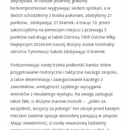
zwycięstwa. W rundzie jesiennej graliśmy
bezkompromisowo wygrywając siedem spotkań, a w
dwóch schodziliśmy z boiska pokonani, zdobyliśmy 21
punktów, zdobywając 21 bramek, a tracąc 10. Jesień
zakończyliśmy na pierwszym miejscu z przewagą 5
punktów nad drugą w tabeli Ostrovią 1909 Ostrów Wlkp.
Najlepszym strzelcem naszej drużyny został nominalny
obrońca Tymoteusz Gabski zdobywając 6 bramek.
Podsumowując rundę trzeba podkreślić bardzo dobre
przygotowanie motoryczne i taktyczne naszego zespołu,
a także determinację i zaangażowanie każdego z
zawodników, umiejętność szybkiego wyciągania
wniosków z nieudanego występu. Na uwagę zasługuje
także fakt, iż drużyna stanowi monolit – „jeden za
wszystkich, wszyscy za jednego” ten okrzyk przed każdym
meczem świetnie opisuje atmosferę panującą w zespole.
Mając świadomość, iż rundę rewanżową będziemy