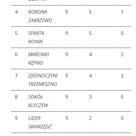
4
KORONA
9
5
1
ZAKRZEWO
5
SPARTA
9
5
0
KONIN
6
MARCINKI
9
4
2
KĘPNO
7
ZJEDNOCZENI
9
4
2
TRZEMESZNO
8
SOKÓŁ
9
3
0
KLECZEW
9
LIDER
9
2
0
SWARZĘDZ