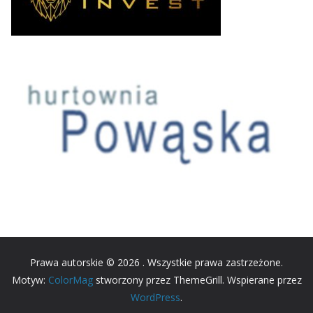
Prawa autorskie © 2026
. Wszystkie prawa zastrzeżone.
Motyw:
ColorMag
stworzony przez ThemeGrill. Wspierane przez
WordPress
.