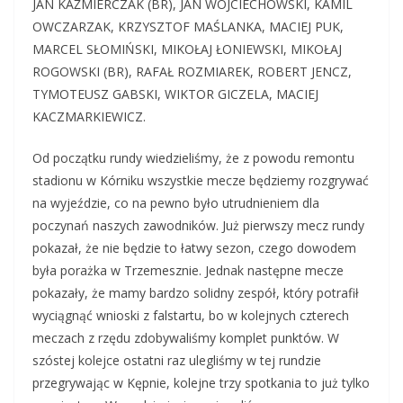
JAN KAŹMIERCZAK (BR), JAN WOJCIECHOWSKI, KAMIL
OWCZARZAK, KRZYSZTOF MAŚLANKA, MACIEJ PUK,
MARCEL SŁOMIŃSKI, MIKOŁAJ ŁONIEWSKI, MIKOŁAJ
ROGOWSKI (BR), RAFAŁ ROZMIAREK, ROBERT JENCZ,
TYMOTEUSZ GABSKI, WIKTOR GICZELA, MACIEJ
KACZMARKIEWICZ.
Od początku rundy wiedzieliśmy, że z powodu remontu
stadionu w Kórniku wszystkie mecze będziemy rozgrywać
na wyjeździe, co na pewno było utrudnieniem dla
poczynań naszych zawodników. Już pierwszy mecz rundy
pokazał, że nie będzie to łatwy sezon, czego dowodem
była porażka w Trzemesznie. Jednak następne mecze
pokazały, że mamy bardzo solidny zespół, który potrafił
wyciągnąć wnioski z falstartu, bo w kolejnych czterech
meczach z rzędu zdobywaliśmy komplet punktów. W
szóstej kolejce ostatni raz ulegliśmy w tej rundzie
przegrywając w Kępnie, kolejne trzy spotkania to już tylko