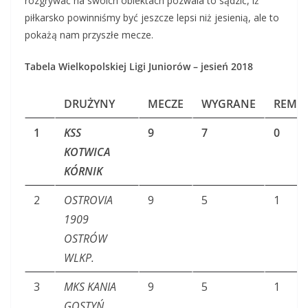
rozgrywać na swoich obiektach pozwala to sądzić, iż
piłkarsko powinniśmy być jeszcze lepsi niż jesienią, ale to
pokażą nam przyszłe mecze.
Tabela Wielkopolskiej Ligi Juniorów – jesień 2018
DRUŻYNY
MECZE
WYGRANE
REMIS
1
KSS
9
7
0
KOTWICA
KÓRNIK
2
OSTROVIA
9
5
1
1909
OSTRÓW
WLKP.
3
MKS KANIA
9
5
1
GOSTYŃ