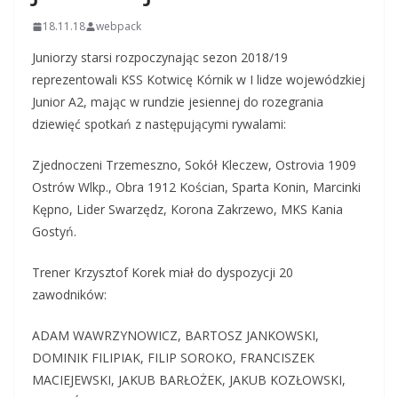
18.11.18
webpack
Juniorzy starsi rozpoczynając sezon 2018/19
reprezentowali KSS Kotwicę Kórnik w I lidze wojewódzkiej
Junior A2, mając w rundzie jesiennej do rozegrania
dziewięć spotkań z następującymi rywalami:
Zjednoczeni Trzemeszno, Sokół Kleczew, Ostrovia 1909
Ostrów Wlkp., Obra 1912 Kościan, Sparta Konin, Marcinki
Kępno, Lider Swarzędz, Korona Zakrzewo, MKS Kania
Gostyń.
Trener Krzysztof Korek miał do dyspozycji 20
zawodników:
ADAM WAWRZYNOWICZ, BARTOSZ JANKOWSKI,
DOMINIK FILIPIAK, FILIP SOROKO, FRANCISZEK
MACIEJEWSKI, JAKUB BARŁOŻEK, JAKUB KOZŁOWSKI,