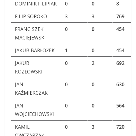
DOMINIK FILIPIAK
0
0
8
FILIP SOROKO
3
3
769
FRANCISZEK
0
0
454
MACIEJEWSKI
JAKUB BARŁOŻEK
1
0
454
JAKUB
0
2
692
KOZŁOWSKI
JAN
0
0
630
KAŹMIERCZAK
JAN
0
0
564
WOJCIECHOWSKI
KAMIL
0
3
720
OWCZARZAK