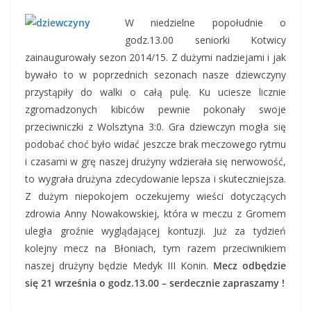
W niedzielne popołudnie o
godz.13.00 seniorki Kotwicy
zainaugurowały sezon 2014/15. Z dużymi nadziejami i jak
bywało to w poprzednich sezonach nasze dziewczyny
przystąpiły do walki o całą pulę. Ku uciesze licznie
zgromadzonych kibiców pewnie pokonały swoje
przeciwniczki z Wolsztyna 3:0. Gra dziewczyn mogła się
podobać choć było widać jeszcze brak meczowego rytmu
i czasami w grę naszej drużyny wdzierała się nerwowość,
to wygrała drużyna zdecydowanie lepsza i skuteczniejsza.
Z dużym niepokojem oczekujemy wieści dotyczących
zdrowia Anny Nowakowskiej, która w meczu z Gromem
uległa groźnie wyglądającej kontuzji. Już za tydzień
kolejny mecz na Błoniach, tym razem przeciwnikiem
naszej drużyny będzie Medyk III Konin.
Mecz odbędzie
się 21 września o godz.13.00 – serdecznie zapraszamy !