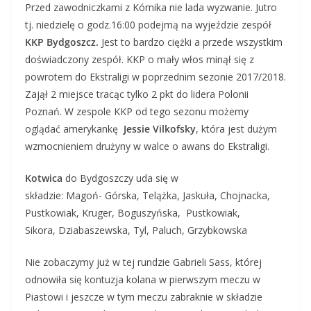
Przed zawodniczkami z Kórnika nie lada wyzwanie. Jutro
tj. niedzielę o godz.16:00 podejmą na wyjeździe zespół
KKP Bydgoszcz.
Jest to bardzo ciężki a przede wszystkim
doświadczony zespół. KKP o mały włos minął się z
powrotem do Ekstraligi w poprzednim sezonie 2017/2018.
Zajął 2 miejsce tracąc tylko 2 pkt do lidera Polonii
Poznań. W zespole KKP od tego sezonu możemy
oglądać amerykankę
Jessie Vilkofsky
, która jest dużym
wzmocnieniem drużyny w walce o awans do Ekstraligi.
Kotwica
do Bydgoszczy uda się w
składzie: Magoń-
Górska, Telążka, Jaskuła, Chojnacka,
Pustkowiak, Kruger, Boguszyńska, Pustkowiak,
Sikora, Dziabaszewska, Tyl, Paluch, Grzybkowska
Nie zobaczymy już w tej rundzie Gabrieli Sass, której
odnowiła się kontuzja kolana w pierwszym meczu w
Piastowi i jeszcze w tym meczu zabraknie w składzie