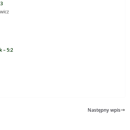
:3
owicz
 – 5:2
Następny wpis