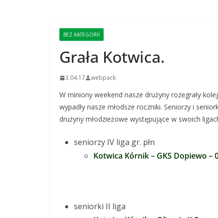
BEZ KATEGORII
Grała Kotwica.
3.04.17
webpack
W miniony weekend nasze drużyny rozegrały kolej
wypadły nasze młodsze roczniki. Seniorzy i senior
drużyny młodzieżowe występujące w swoich ligach
seniorzy IV liga gr. płn
Kotwica Kórnik – GKS Dopiewo – 0:
seniorki II liga