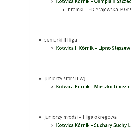
Kotwica Kórnik – Olimpia II Szczeci
bramki – H.Cerajewska, P.G
seniorki III liga
Kotwica II Kórnik – Lipno Stęszew –
juniorzy starsi LWJ
Kotwica Kórnik – Mieszko Gniezno
juniorzy młodsi – I liga okręgowa
Kotwica Kórnik – Suchary Suchy Las