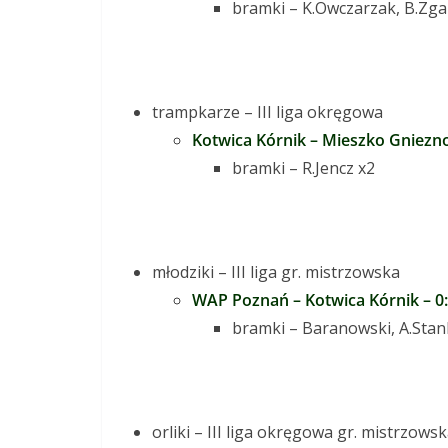
bramki – K.Owczarzak, B.Zga
trampkarze – III liga okręgowa
Kotwica Kórnik – Mieszko Gniezno 
bramki – R.Jencz x2
młodziki – III liga gr. mistrzowska
WAP Poznań – Kotwica Kórnik – 0:5
bramki – Baranowski, A.Stan
orliki – III liga okręgowa gr. mistrzows