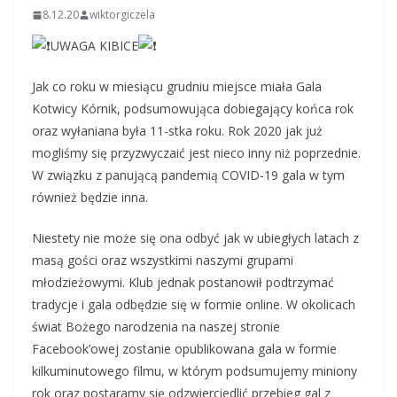
8.12.20
wiktorgiczela
UWAGA KIBICE
Jak co roku w miesiącu grudniu miejsce miała Gala
Kotwicy Kórnik, podsumowująca dobiegający końca rok
oraz wyłaniana była 11-stka roku. Rok 2020 jak już
mogliśmy się przyzwyczaić jest nieco inny niż poprzednie.
W związku z panującą pandemią COVID-19 gala w tym
również będzie inna.
Niestety nie może się ona odbyć jak w ubiegłych latach z
masą gości oraz wszystkimi naszymi grupami
młodzieżowymi. Klub jednak postanowił podtrzymać
tradycje i gala odbędzie się w formie online. W okolicach
świat Bożego narodzenia na naszej stronie
Facebook’owej zostanie opublikowana gala w formie
kilkuminutowego filmu, w którym podsumujemy miniony
rok oraz postaramy się odzwierciedlić przebieg gal z