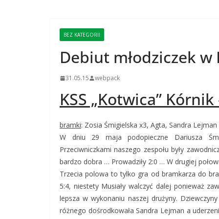
BEZ KATEGORII
Debiut młodziczek w 
31.05.15
webpack
KSS „Kotwica” Kórni
bramki
: Zosia Śmigielska x3, Agta, Sandra Lejman
W dniu 29 maja podopieczne Dariusza Śmigi
Przeciwniczkami naszego zespołu były zawodnic
bardzo dobra … Prowadziły 2:0 … W drugiej połowie
Trzecia polowa to tylko gra od bramkarza do bra
5:4, niestety Musiały walczyć
dalej ponieważ zawo
lepsza w wykonaniu naszej drużyny. Dziewczyny 
różnego dośrodkowała Sandra Lejman a uderzeniem