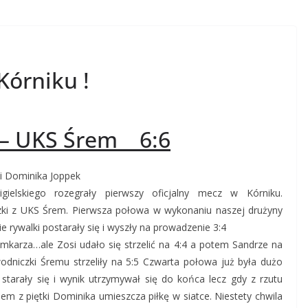
Kórniku !
k – UKS Śrem 6:6
 i Dominika Joppek
elskiego rozegrały pierwszy oficjalny mecz w Kórniku.
zki z UKS Śrem. Pierwsza połowa w wykonaniu naszej drużyny
 rywalki postarały się i wyszły na prowadzenie 3:4
mkarza…ale Zosi udało się strzelić na 4:4 a potem Sandrze na
dniczki Śremu strzeliły na 5:5 Czwarta połowa już była dużo
starały się i wynik utrzymywał się do końca lecz gdy z rzutu
 z piętki Dominika umieszcza piłkę w siatce. Niestety chwila