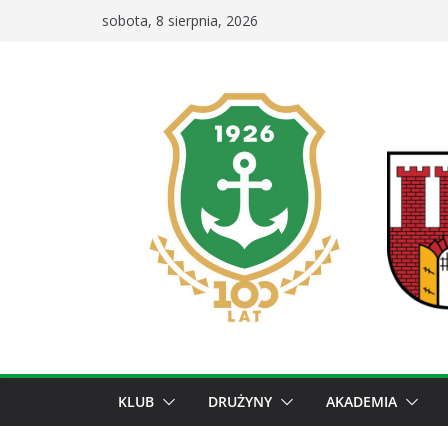
Przejdź
sobota, 8 sierpnia, 2026
do
treści
KLUB
DRUŻYNY
AKADEMIA