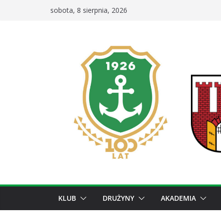
Przejdź
sobota, 8 sierpnia, 2026
do
treści
KLUB
DRUŻYNY
AKADEMIA