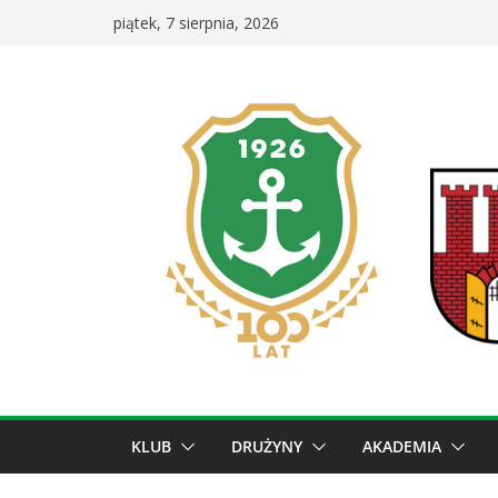
Przejdź
piątek, 7 sierpnia, 2026
do
treści
KLUB
DRUŻYNY
AKADEMIA