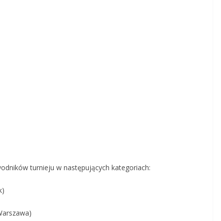
awodników turnieju w następujących kategoriach:
k)
 Warszawa)