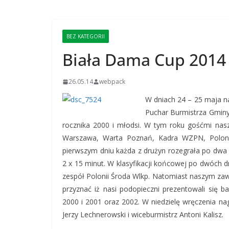
BEZ KATEGORII
Biała Dama Cup 2014 p
26.05.14
webpack
W dniach 24 – 25 maja na
Puchar Burmistrza Gminy 
rocznika 2000 i młodsi. W tym roku gośćmi nasz
Warszawa, Warta Poznań, Kadra WZPN, Polonia
pierwszym dniu każda z drużyn rozegrała po dwa
2 x 15 minut. W klasyfikacji końcowej po dwóch 
zespół Polonii Środa Wlkp. Natomiast naszym za
przyznać iż nasi podopieczni prezentowali się b
2000 i 2001 oraz 2002. W niedzielę wręczenia na
Jerzy Lechnerowski i wiceburmistrz Antoni Kalisz.