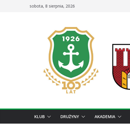
Przejdź
sobota, 8 sierpnia, 2026
do
treści
KLUB
DRUŻYNY
AKADEMIA