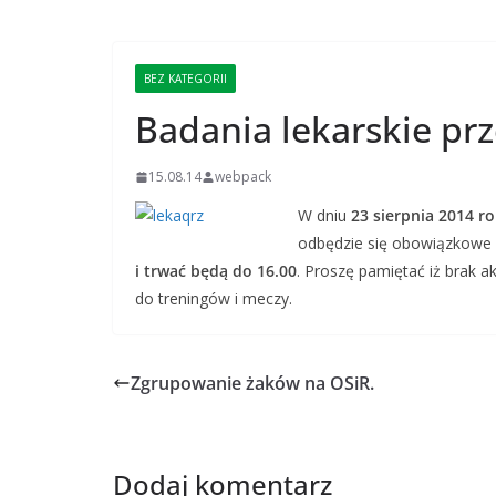
BEZ KATEGORII
Badania lekarskie prz
15.08.14
webpack
W dniu
23 sierpnia 2014 r
odbędzie się obowiązkowe b
i trwać będą do 16.00
. Proszę pamiętać iż brak 
do treningów i meczy.
Zgrupowanie żaków na OSiR.
Dodaj komentarz