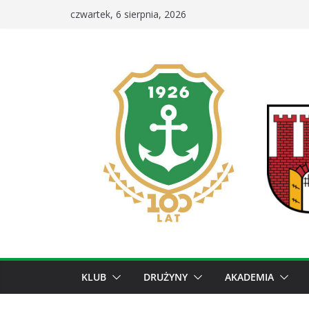
Przejdź
czwartek, 6 sierpnia, 2026
do
treści
KLUB
DRUŻYNY
AKADEMIA