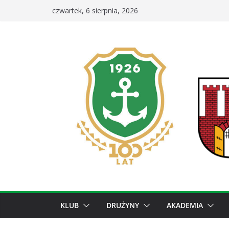
Przejdź
czwartek, 6 sierpnia, 2026
do
treści
KLUB
DRUŻYNY
AKADEMIA